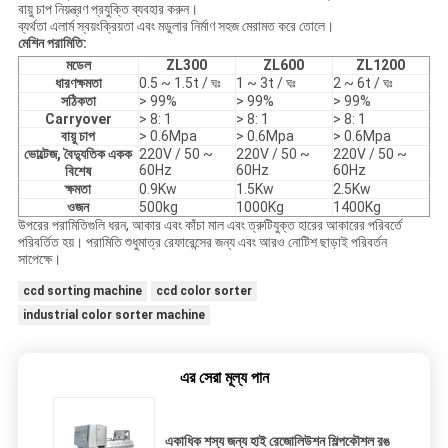
বায়ু চাপ নিয়ন্ত্রণ প্রযুক্তি ব্যবহার করুন।
ব্যর্থতা এলার্ম স্বয়ংক্রিয়তা এবং মডুলার নির্মাণ সহজ মেরামত করে তোলে।
মেশিন পরামিতি:
মডেল
ZL300
ZL600
ZL1200
ধারণক্ষমতা
0.5 ~ 1.5t / ঘঃ
1 ~ 3t / ঘঃ
2 ~ 6t / ঘঃ
সঠিকতা
> 99%
> 99%
> 99%
Carryover
> 8: 1
> 8: 1
> 8: 1
বায়ু চাপ
> 0.6Mpa
> 0.6Mpa
> 0.6Mpa
ভোল্টেজ, বৈদ্যুতিক একক
220V / 50 ~
220V / 50 ~
220V / 50 ~
60Hz
60Hz
60Hz
বিশেষ
ক্ষমতা
0.9Kw
1.5Kw
2.5Kw
ওজন
500kg
1000Kg
1400Kg
উপরের পরামিতিগুলি ধরন, আকার এবং কাঁচা মাল এবং ত্রুটিযুক্ত হারের আকারের পরিবর্তে
পরিবর্তিত হয়।
পরামিতি শুধুমাত্র রেফারেন্সের জন্য এবং আরও নোটিশ ছাড়াই পরিবর্তন
সাপেক্ষে।
ccd sorting machine
ccd color sorter
industrial color sorter machine
এর সেরা মূল্য পান
একাধিক শস্য জন্য হাই রেজোলিউশন শিল্পকৌশল রঙ