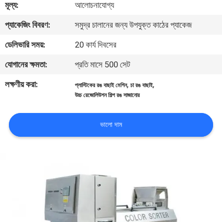
মূল্য:
আলোচনাযোগ্য
নিয়ন্ত্রণ
প্যাকেজিং বিবরণ:
সমুদ্র চালানের জন্য উপযুক্ত কাঠের প্যাকেজ
যোগাযোগ
ডেলিভারি সময়:
20 কার্য দিবসের
করুন
যোগানের ক্ষমতা:
প্রতি মাসে 500 সেট
লক্ষণীয় করা:
,
,
প্লাস্টিকের রঙ বাছাই মেশিন
চা রঙ বাছাই
খবর
উচ্চ রেজোলিউশন শিল্প রঙ সাজানোর
উদ্ধৃতির
ভালো দাম
জন্য
আবেদন
সাইট
ম্যাপ