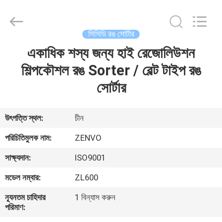
ANHUI
ZENVO
TECHNOLOGY
CO.,
LTD.
সিসিডি রঙ সোর্টার
All
Rights
Reserved.
একাধিক শস্য জন্য হাই রেজোলিউশন
বাড়ি
শিল্পকৌশল রঙ Sorter / বেল্ট টাইপ রঙ
পণ্য
সোর্টার
আমাদের
উৎপত্তি স্থল:
চীন
সম্পর্কে
পরিচিতিমুলক নাম:
ZENVO
সাক্ষ্যদান:
ISO9001
কারখানা
মডেল নম্বার:
ZL600
ভ্রমণ
ন্যূনতম চাহিদার
1 বিন্যাস করুন
পরিমাণ:
মান