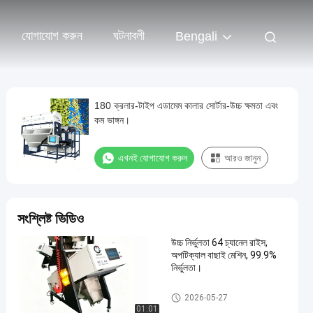
যোগাযোগ করুন
ঘটনাবলী
Bengali
180 ক্রলার-টাইপ এডামেম কালার সোর্টার-উচ্চ ক্ষমতা এবং
কম ভাঙ্গন।
এখনই যোগাযোগ করুন
আরও জানুন
সংশ্লিষ্ট ভিডিও
উচ্চ নির্ভুলতা 64 চ্যানেল রাইস,
অপটিক্যাল বাছাই মেশিন, 99.9%
নির্ভুলতা।
সিসিডি রঙ সোর্টার
2026-05-27
01:01