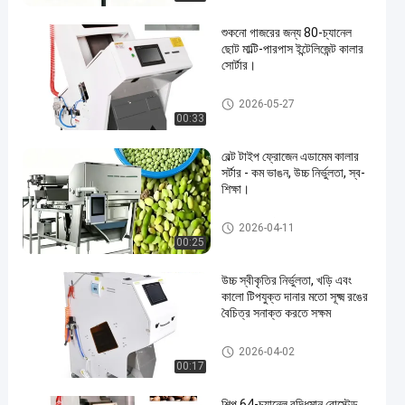
শুকনো গাজরের জন্য 80-চ্যানেল
ছোট মাল্টি-পারপাস ইন্টেলিজেন্ট কালার
সোর্টার।
সিসিডি রঙ সোর্টার
2026-05-27
00:33
en
বেল্ট টাইপ ফ্রোজেন এডামেম কালার
সর্টার - কম ভাঙন, উচ্চ নির্ভুলতা, স্ব-
শিক্ষা।
সিসিডি রঙ সোর্টার
2026-04-11
00:25
উচ্চ স্বীকৃতির নির্ভুলতা, খড়ি এবং
কালো টিপযুক্ত দানার মতো সূক্ষ্ম রঙের
বৈচিত্র সনাক্ত করতে সক্ষম
সিসিডি রঙ সোর্টার
2026-04-02
00:17
শিল্প 64-চ্যানেল বুদ্ধিমান রোস্টেড