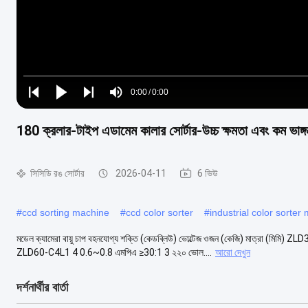
Loaded
:
0%
0:00
/
0:00
Play
Play
Play
Mute
Current
Duration
next
next
180 ক্রলার-টাইপ এডামেম কালার সোর্টার-উচ্চ ক্ষমতা এবং কম ভাঙ্
Time
সিসিডি রঙ সোর্টার
2026-04-11
6 ভিউ
#
ccd sorting machine
#
ccd color sorter
#
industrial color sorter
মডেল ক্যামেরা বায়ু চাপ বহনযোগ্য শক্তি (কেডব্লিউ) ভোল্টেজ ওজন (কেজি) মাত্রা (ম
ZLD60-C4L1 4 0.6~0.8 এমপিএ ≥30:1 3 ২২০ ভোল....
আরো দেখুন
দর্শনার্থীর বার্তা