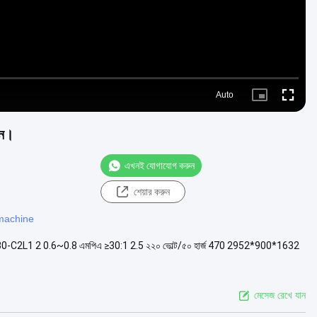
Auto
Picture-
Fullscre
in-
Picture
গন।
এখনই যোগাযোগ করুন
শেয়ার করুন
 machine
িমি) ZLD30-C2L1 2 0.6~0.8 এমপিএ ≥30:1 2.5 ২২০ ভোল্ট/৫০ হার্জ 470 2952*900*1632
মেসেজ রেখে যান