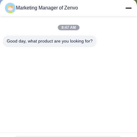
নিয়ন্ত্রণ
Marketing Manager of Zenvo
যোগাযোগ
8:47 AM
করুন
Good day, what product are you looking for?
খবর
উদ্ধৃতির
জন্য
আবেদন
সাইট
ম্যাপ
বেল্ট টাইপ ফ্রোজেন এডামেম কালার সর্টার - কম ভাঙন, উচ্চ নির্ভুলতা, স্ব-শিক্ষা।