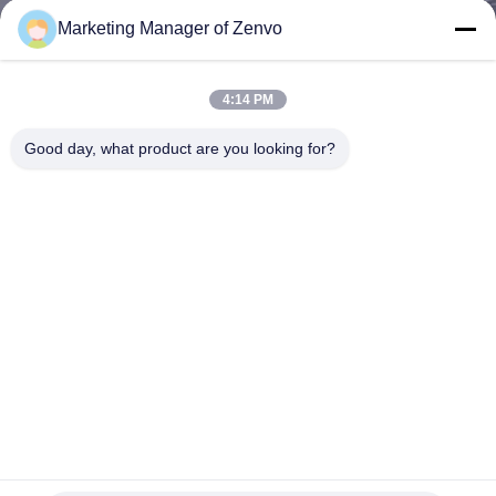
নিয়ন্ত্রণ
Marketing Manager of Zenvo
যোগাযোগ
4:14 PM
করুন
Good day, what product are you looking for?
খবর
উদ্ধৃতির
জন্য
আবেদন
সাইট
Ai Intelligent Belt-Type Optical Color Sorter For Irregular
ম্যাপ
Materials (Sunflower Seeds)