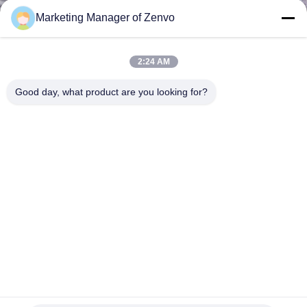
নিয়ন্ত্রণ
Marketing Manager of Zenvo
যোগাযোগ
2:24 AM
করুন
Good day, what product are you looking for?
খবর
উদ্ধৃতির
জন্য
আবেদন
সাইট
ম্যাপ
ডিপ লার্নিং শেলফিশ অপটিক্যাল সোর্টার-ট্র্যাক-টাইপ, সিফুডের জন্য।