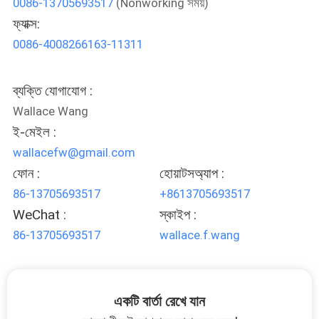
0086-13705693517
(Nonworking সময়)
নিয়ন্ত্রণ
ফ্যাক্স:
0086-4008266163-11311
যোগাযোগ
করুন
ব্যক্তি যোগাযোগ :
Wallace Wang
খবর
ই-মেইল :
wallacefw@gmail.com
ফোন :
হোয়াটসঅ্যাপ :
উদ্ধৃতির
86-13705693517
+8613705693517
জন্য
WeChat :
স্কাইপ :
আবেদন
86-13705693517
wallace.f.wang
সাইট
ম্যাপ
একটি বার্তা রেখে যান