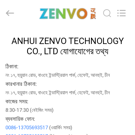
ANHUI
ZENVO
TECHNOLOGY
CO.,
LTD.
All
Rights
Reserved.
বাড়ি
ANHUI ZENVO TECHNOLOGY
CO., LTD যোগাযোগের তথ্য
পণ্য
ঠিকানা:
আমাদের
নং ১৭, হুয়ুয়ান রোড, বাওহে ইন্ডাস্ট্রিয়াল পার্ক, হেফেই, আনহুই, চীন
সম্পর্কে
কারখানার ঠিকানা:
নং ১৭, হুয়ুয়ান রোড, বাওহে ইন্ডাস্ট্রিয়াল পার্ক, হেফেই, আনহুই, চীন
কারখানা
কাজের সময়:
ভ্রমণ
8:30-17:30 (বেইজিং সময়)
ব্যবসায়িক ফোন:
0086-13705693517
(ওয়ার্কিং সময়)
মান