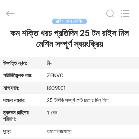
ANHUI
ZENVO
TECHNOLOGY
CO.,
LTD.
রাইস মিল মেশিন
All
Rights
Reserved.
কম শক্তি খরচ প্রতিদিন 25 টন রাইস মিল
বাড়ি
মেশিন সম্পূর্ণ স্বয়ংক্রিয়
পণ্য
উৎপত্তি স্থল:
চীন
আমাদের
পরিচিতিমুলক নাম:
ZENVO
সম্পর্কে
সাক্ষ্যদান:
ISO9001
মডেল নম্বার:
25 টিপিডি সম্পূর্ণ সেট চালের মিল মিল
কারখানা
ন্যূনতম চাহিদার
1 সেট
ভ্রমণ
পরিমাণ:
মূল্য:
আলোচনাযোগ্য
মান