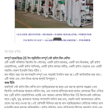
গোপনীয়তা
নীতি
পণ্যের বর্ণনা
সম্পূর্ণ স্বয়ংক্রিয় 25 টন প্রতিদিন সম্পূর্ণ সেট রাইস মিল মেশিন
এটি একটি সম্মিলিত ক্লিনিং ডি-স্টোনার, একটি রাইস হুসকার, একটি ধান বিভাজক, দুটি রাইস
হোয়াইটনার, একটি রাইস পালিশার, একটি রাইস কালার সার্টার, একটি রাইস গ্রেডার এবং একটি
প্যাকিং স্কেল ইত্যাদি নিয়ে গঠিত।
কম শক্তি খরচ সহ ফাংশনগুলি সম্পূর্ণ এবং সহজেই ইনস্টল করা হয়।এটি কাস্টমাইজ করা যায়।
এটি লম্বা এবং গোল উভয় ধানের জন্যই উপযুক্ত।
কাজ নীতি
কমপ্লিট সেট রাইস মিল মেশিন চাল প্রক্রিয়াকরণের জন্য এক ধরণের ব্যাপক সরঞ্জাম।ধান
ক্লিনিং ডেস্টনারের মাধ্যমে মেশিনে যায়, এবং তারপর হুলিংয়ের জন্য রাবার-রোলারের নীচে এগিয়ে
যায়।দুটি রাইস হোয়াইটেনার এমেরি এবং আয়রন রোলার মিলিয়ে উচ্চ 15 কিলোওয়াট মোটরের
সাথে।ভুসি, তুষ, ঝলসানো শস্যের পাশাপাশি পালিশ করা চাল, সেগুলি সবই আলাদাভাবে মেশিন
থেকে বের করে দেওয়া হয়।এই মেশিনটি বিভিন্ন ধরণের ধান-প্রক্রিয়াকরণ মেশিনের সমস্ত ভাল
গুণাবলীর জন্য ব্যাপক অভিব্যক্তি।রাইস পলিশার বেলন স্টেইনলেস স্টিলের আর্দ্রতা পাম্প এবং