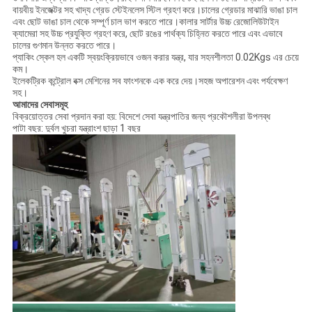
বায়বীয় ইনজেক্টর সহ খাদ্য গ্রেড স্টেইনলেস স্টিল গ্রহণ করে।চালের গ্রেডার মাঝারি ভাঙা চাল
এবং ছোট ভাঙা চাল থেকে সম্পূর্ণ চাল ভাগ করতে পারে।কালার সার্টার উচ্চ রেজোলিউটাইন
ক্যামেরা সহ উচ্চ প্রযুক্তি গ্রহণ করে, ছোট রঙের পার্থক্য চিহ্নিত করতে পারে এবং এভাবে
চালের গুণমান উন্নত করতে পারে।
প্যাকিং স্কেল হল একটি স্বয়ংক্রিয়ভাবে ওজন করার যন্ত্র, যার সহনশীলতা 0.02Kgs এর চেয়ে
কম।
ইলেকট্রিক কন্ট্রোল বক্স মেশিনের সব ফাংশনকে এক করে দেয়।সহজ অপারেশন এবং পর্যবেক্ষণ
সহ।
আমাদের সেবাসমূহ
বিক্রয়োত্তর সেবা প্রদান করা হয়: বিদেশে সেবা যন্ত্রপাতির জন্য প্রকৌশলীরা উপলব্ধ
পাটা বছর: দুর্বল খুচরা যন্ত্রাংশ ছাড়া 1 বছর