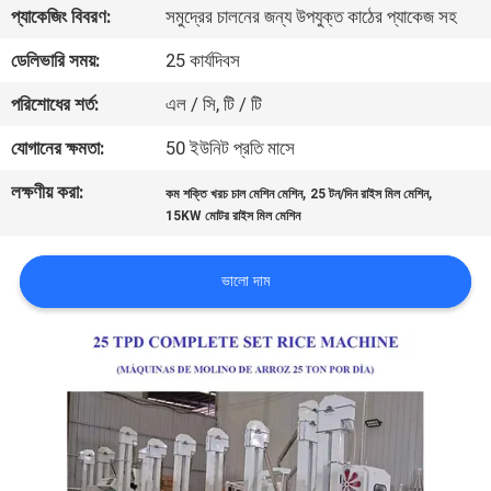
প্যাকেজিং বিবরণ:
সমুদ্রের চালনের জন্য উপযুক্ত কাঠের প্যাকেজ সহ
নিয়ন্ত্রণ
ডেলিভারি সময়:
25 কার্যদিবস
যোগাযোগ
পরিশোধের শর্ত:
এল / সি, টি / টি
করুন
যোগানের ক্ষমতা:
50 ইউনিট প্রতি মাসে
লক্ষণীয় করা:
,
,
কম শক্তি খরচ চাল মেশিন মেশিন
25 টন/দিন রাইস মিল মেশিন
খবর
15KW মোটর রাইস মিল মেশিন
উদ্ধৃতির
ভালো দাম
জন্য
আবেদন
সাইট
ম্যাপ