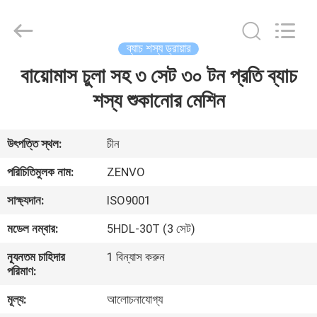
ANHUI
ZENVO
TECHNOLOGY
CO.,
LTD.
ব্যাচ শস্য ড্রায়ার
All
Rights
Reserved.
বায়োমাস চুলা সহ ৩ সেট ৩০ টন প্রতি ব্যাচ
বাড়ি
শস্য শুকানোর মেশিন
পণ্য
উৎপত্তি স্থল:
চীন
আমাদের
পরিচিতিমুলক নাম:
ZENVO
সম্পর্কে
সাক্ষ্যদান:
ISO9001
মডেল নম্বার:
5HDL-30T (3 সেট)
কারখানা
ন্যূনতম চাহিদার
1 বিন্যাস করুন
ভ্রমণ
পরিমাণ:
মূল্য:
আলোচনাযোগ্য
মান