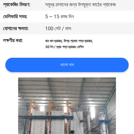
প্যাকেজিং বিবরণ:
সমুদ্র চালানের জন্য উপযুক্ত কাঠের প্যাকেজ
নিয়ন্ত্রণ
ডেলিভারি সময়:
5 ~ 15 কাজ দিন
যোগাযোগ
যোগানের ক্ষমতা:
100 সেট / মাস
করুন
লক্ষণীয় করা:
,
,
ধান ধান ড্রায়ার
মিশ্র প্রবাহ শস্য ড্রায়ার
30 টন / ব্যাচ শস্য ড্রায়ার মেশিন
খবর
ভালো দাম
উদ্ধৃতির
জন্য
আবেদন
সাইট
ম্যাপ