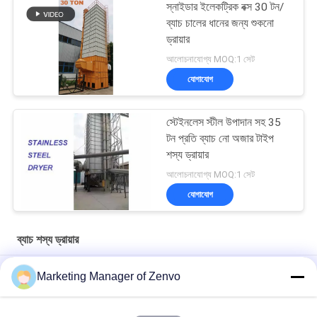
স্নাইডার ইলেকট্রিক বক্স 30 টন/
ব্যাচ চালের ধানের জন্য শুকনো
ড্রায়ার
আলোচনাযোগ্য MOQ:1 সেট
যোগাযোগ
স্টেইনলেস স্টীল উপাদান সহ 35
টন প্রতি ব্যাচ নো অজার টাইপ
শস্য ড্রায়ার
আলোচনাযোগ্য MOQ:1 সেট
যোগাযোগ
ব্যাচ শস্য ড্রায়ার
Grain Drying System with 90-Ton Daily Capacity
Marketing Manager of Zenvo
উচ্চ দক্ষতা এবং শক্তি সঞ্চয় সহ প্রতি ঘন্টায় 30 টন শস্য শুকানোর যন্ত্র