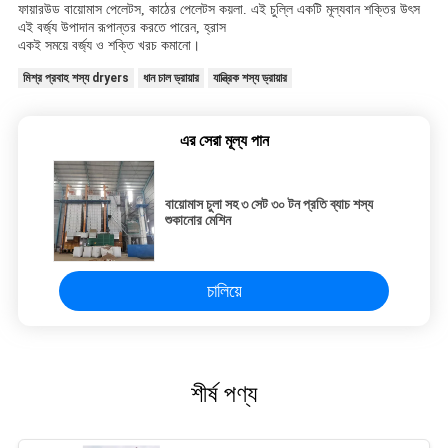
ফায়ারউড বায়োমাস পেলেটস, কাঠের পেলেটস কয়লা. এই চুল্লি একটি মূল্যবান শক্তির উৎস
এই বর্জ্য উপাদান রূপান্তর করতে পারেন, হ্রাস
একই সময়ে বর্জ্য ও শক্তি খরচ কমানো।
মিশ্র প্রবাহ শস্য dryers
ধান চাল ড্রায়ার
যান্ত্রিক শস্য ড্রায়ার
এর সেরা মূল্য পান
বায়োমাস চুলা সহ ৩ সেট ৩০ টন প্রতি ব্যাচ শস্য
শুকানোর মেশিন
চালিয়ে
শীর্ষ পণ্য