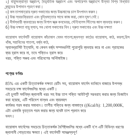
২) বায়ুসংক্রান্ত যন্ত্রাংশ, বৈদ্যুতিক যন্ত্রাংশ এবং অপারেশন যন্ত্রাংশে উন্নত বিশ্ব বিখ্যাত
ব্র্যান্ডের উপাদান গ্রহণ করা।
৩) কম তাপমাত্রায় দ্রুত শুকানোর জন্য উচ্চমানের চাল উৎপাদন করুন।
৪) উচ্চ স্বয়ংক্রিয়তা এবং বুদ্ধিমত্তার সাথে কাজ করা, কোন দূষণ নেই।
৫) দীর্ঘস্থায়ী ব্যবহারের জন্য বিশাল স্ক্রু কনভেয়র, স্টেইনলেস স্টিলের জাল ব্যবহার করুন।
6) উচ্চ দক্ষতা বায়ু ফ্যান, সব খোলা শুকানোর বিন। দ্রুত শুকানোর এবং উচ্চ দক্ষতা
বায়োমাস ফার্নেসটি বায়োমাস কাঁচামাল যেমন পাতলা,জ্বলন্ত কাঠের বায়োমাস, কাঠ, কয়লা,রিস
খাঁজ, সয়াবিনের পাতলা, বর্জ্য কাঠ,
অ্যানথ্রাসিট ইত্যাদি, যা কেবল বর্জ্য সম্পদগুলিই পুরোপুরি ব্যবহার করে না এবং গ্রাহকের
ব্যয় হ্রাস করে না, তবে শক্তিও হ্রাস করে
খরচ, শক্তি সঞ্চয় এবং পরিবেশের অপ্টিমাইজ।
পণ্যের বর্ণনাঃ
85% এর একটি চিত্তাকর্ষক দক্ষতা রেটিং সহ, বায়োমাস ফার্নেস বর্তমানে বাজারে উপলব্ধ
সবচেয়ে দক্ষ ফার্নেসগুলির মধ্যে একটি।
এই চুলাটি সর্বনিম্ন জ্বালানী খরচ সহ উচ্চ তাপ শক্তি আউটপুট সরবরাহ করার জন্য ডিজাইন
করা হয়েছে, এটি পরিবেশ বান্ধব এবং ব্যয়বহুল
কার্যকর গরম করার সমাধান। তাপীয় শক্তির জন্য নামমাত্র ((Kcal/h): 1,200,000K,
এটা এমনকি বৃহত্তম গরম করার জন্য যথেষ্ট তাপ প্রদান করে
ভবন।
বায়োমাস ফার্নেসের সবচেয়ে চিত্তাকর্ষক বৈশিষ্ট্যগুলির মধ্যে একটি হ'ল এটি বিভিন্ন ধরণের
জ্বালানী পোড়ানোর ক্ষমতা। এই ফার্নেসটি সামঞ্জস্যপূর্ণ