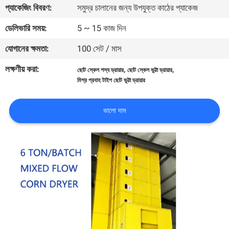
প্যাকেজিং বিবরণ:
সমুদ্র চালানের জন্য উপযুক্ত কাঠের প্যাকেজ
নিয়ন্ত্রণ
ডেলিভারি সময়:
5 ~ 15 কাজ দিন
যোগাযোগ
যোগানের ক্ষমতা:
100 সেট / মাস
করুন
লক্ষণীয় করা:
,
,
ছোট স্কেল শস্য ড্রায়ার
ছোট স্কেল ভুট্টা ড্রায়ার
মিশ্র প্রবাহ টাইপ ছোট ভুট্টা ড্রায়ার
খবর
ভালো দাম
উদ্ধৃতির
জন্য
আবেদন
সাইট
ম্যাপ