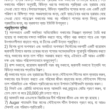
শুকানোর পরিমাণ অনুযায়ী, বিভিন্ন ধরণের শুকানোর প্রক্রিয়া এবং ড্রায়ার বেছে
নেওয়া যেতে পারে।উদাহরণস্বরূপ, বিভিন্ন প্রজাতির শস্যের জন্য এবং একটি ছোট
পরিমাণ বা বিক্ষিপ্ত শস্য সঞ্চয়স্থানের জন্য, ছোট ব্যাচ/চক্র ধরনের ড্রায়ার বেছে
নেওয়া যেতে পারে;অল্প শুকানোর সময় বড় পরিমাণে শস্যের জন্য কিন্তু একক
প্রজাতির জন্য, বড় ক্রমাগত ব্যাচ ইউনিট উপযুক্ত।
প্রযুক্তিগত সুবিধা:
1) সফলভাবে একটি সমন্বিত অভিযোজিত শুকানোর নিয়ন্ত্রণ ব্যবস্থা তৈরি করা
হয়েছে যা শুকানোর দক্ষতা সর্বাধিক করতে পারে, শক্তি খরচ কমাতে পারে এবং শ্রম
উৎপাদনশীলতা বাড়াতে পারে, যা চীনের একটি উন্নত প্রযুক্তি।
2) বিশেষ ধুলো অপসারণ এবং অশুচিতা অপসারণ সিস্টেমের নকশাটি একটি বায়োমাস
জ্বালানী হিসাবে বয়লার চক্রের মধ্যে শস্যের অমেধ্যগুলিকে পুরোপুরি পরিষ্কার করতে
পারে, শুকানোর জন্য তাপ শক্তি সরবরাহ করতে পারে, এইভাবে এটি আরও এনার্জি-
দক্ষ এবং আরও পরিবেশগতভাবে বন্ধুত্বপূর্ণ।
3) বাষ্প শুকানো, বায়োমাস জ্বালানী গরম বায়ু শুকানো, জ্বালানী শুকানো ইত্যাদি সহ
বিভিন্ন শুকানোর পদ্ধতির বিকল্প।
4) শুকানোর স্তর এবং ড্রায়ারের নীচের জন্য স্টেইনলেস স্টিলের জাল ব্যবহার করুন,
শুকানোর হার উন্নত করতে এবং পরিষেবা জীবন বাড়ানোর জন্য স্টেইনলেস স্টিলের
তাপ পরিবাহিতা এবং পরিধান প্রতিরোধের মতো উপাদান বৈশিষ্ট্যগুলি ব্যবহার করুন।
5) লিফট এবং রোটারি ভালভের জন্য আমদানি করা ব্র্যান্ডের মোটর গ্রহণ করুন, যা
তেল যোগ না করে 20,000 ঘন্টা চলতে পারে।
6) আমদানি করা এনএসকে বিয়ারিংয়ের দীর্ঘ পরিষেবা জীবন এবং কম শব্দ রয়েছে।
7) Auger পাতাগুলি উচ্চ মানের স্টেইনলেস স্টীল উপাদান গ্রহণ করে, যা আরও
টেকসই এবং পরিধান-প্রতিরোধী।