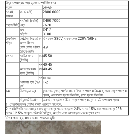
নিম্ন-তাপমাত্রার শস্য ড্রায়ার স্পেসিফিকেশন
মডেল
5H-6H
বোঝাই
ধান (কেজি)
2800-6000
ক্ষমতা
গম/ভুট্টা (কেজি)
3400-7000
মাত্রা(মিমি)
এইচ
7670
এল
3417
ডব্লিউ
3180
বৈদ্যুতিক
ভোল্টেজ, বৈদ্যুতিক
তিন ফেজ 380V, একক ফেজ 220V/50Hz
শক্তি
একক বিশেষ
মোট মোটর শক্তি
4.9
(কিলোওয়াট)
ফাংশন
লোডিং সময়
ধান
45-50
(মিনিট)
গম
40-45
আনলোড করার
ধান
40-45
সময় (মিনিট)
গম
৩৫-৪০
শুকানোর হার (%/
1-2
ঘন্টা)
যন্ত্র
নিরাপত্তা যন্ত্র
ফুল লোড বুজার, থার্মাল-ওভার রিলে, তাপমাত্রা নিয়ন্ত্রক, গরম বায়ু তাপমাত্রা
সেন্সর, ওভারলোড সুরক্ষা ডিভাইস, ফুটো সুরক্ষা ডিভাইস
স্ট্যান্ডার্ড ডিভাইস
অনলাইন আর্দ্রতা মনিটর, শস্য তাপমাত্রা সেন্সর, ফল্ট অপসারণ সেন্সর
1. স্পেসিফিকেশন নোটিশ ছাড়াই পরিবর্তন সাপেক্ষে.
2. পরামিতিগুলি কেবলমাত্র রেফারেন্সের জন্য৷ ধানের আর্দ্রতা 24% থেকে 15% এবং গমের জন্য 28%
থেকে 12.5%৷ প্রকৃত ডেটাগুলি বৈচিত্র্য, আর্দ্রতা এবং তাপমাত্রার থেকে পৃথক হবে৷
মিশ্র প্রবাহ ড্রায়ার দ্বারা শুকনো ভুট্টা