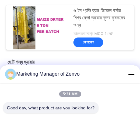
6 টন প্রতি ব্যাচ ডিজেল বার্নার
মিশ্র ফ্লো ড্রায়ার ক্ষুদ্র কৃষকদের
জন্য
আলোচনাযোগ্য MOQ:1 সেট
যোগাযোগ
ছোট শস্য ড্রায়ার
Marketing Manager of Zenvo
৬-টন স্মার্ট শস্য ড্রায়ার, ছোট খামারগুলির জন্য ডিজাইন করা, কম খরচে উচ্চ রিটার্ন।
কম তাপমাত্রায় অভিন্ন এবং দ্রুত শুকানোর সাথে 6 টন / ব্যাচ ছোট শস্য শুকানোর যন্ত্র
5:31 AM
6 টন/লট ক্ষুদ্র শস্য শুকানোর যন্ত্র কোন অগার বিকল্প এবং সর্বনিম্ন খরচ ছাড়া
Good day, what product are you looking for?
সব