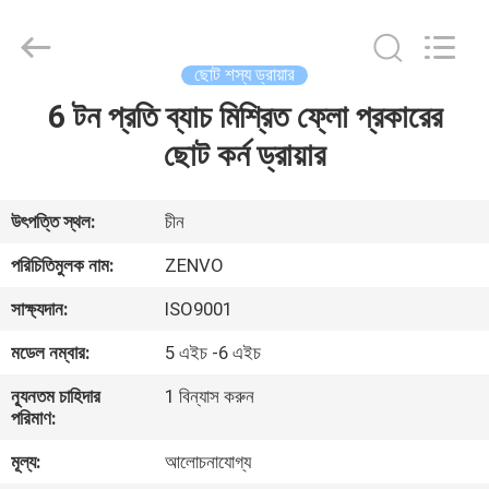
ANHUI
ZENVO
TECHNOLOGY
CO.,
LTD.
ছোট শস্য ড্রায়ার
All
Rights
Reserved.
6 টন প্রতি ব্যাচ মিশ্রিত ফ্লো প্রকারের
বাড়ি
ছোট কর্ন ড্রায়ার
পণ্য
উৎপত্তি স্থল:
চীন
আমাদের
পরিচিতিমুলক নাম:
ZENVO
সম্পর্কে
সাক্ষ্যদান:
ISO9001
মডেল নম্বার:
5 এইচ -6 এইচ
কারখানা
ন্যূনতম চাহিদার
1 বিন্যাস করুন
ভ্রমণ
পরিমাণ:
মূল্য:
আলোচনাযোগ্য
মান