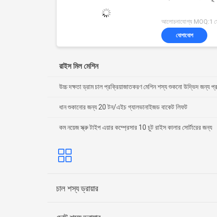
আলোচনাযোগ্য MOQ:1 স
যোগাযোগ
রাইস মিল মেশিন
উচ্চ দক্ষতা ড্রাম চাল প্রক্রিয়াজাতকরণ মেশিন শস্য শুকনো উদ্ভিদ জন্য প্
ধান শুকানোর জন্য 20 টন/এইচ গ্যালভানাইজড বাকেট লিফট
কম নয়েজ স্ক্রু টাইপ এয়ার কম্প্রেসার 10 চুট রাইস কালার সোর্টারের জন্য
চাল শস্য ড্রায়ার