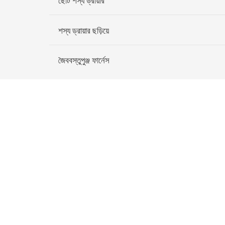
ছোট শস্য ড্রায়ার
শস্য ড্রায়ার ছড়িয়ে
জৈববস্তুপুঞ্জ ফার্নেস