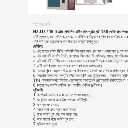
গোপনীয়তা
নীতি
পণ্যের বর্ণনা
NZJ15 / 15III এজি সম্মিলিত রাইস মিল প্রতি ঘন্টা 750 কেজি ধারণক্ষম
এটি ক্লিনার, ডি-স্টোনার, হুসার, হোয়াইটনার ইত্যাদির কাজ নিয়ে গঠিত c
এটি দীর্ঘ এবং বৃত্তাকার ধান উভয়ের জন্যই উপযুক্ত।
বৈশিষ্ট্য:
১. এই সংহত রাইস মিলিং লাইনটি দীর্ঘ-দানা চাল এবং স্বল্প-শস্য চাল (গোল 
২. এই লাইনটি বালতি লিফট, কম্পনের ক্লিনার, ডি-স্টোনার, হুসার, ধান বিভা
৩. এই লাইনটি বাণিজ্যিকভাবে চাল ব্যবসায়ের জন্য উপযুক্ত উচ্চ নির্ভুলতা চ
4. এটি অপরিষ্কার এবং পাথর অপসারণ ভাল কর্মক্ষমতা।
5. সমস্ত খুচরা যন্ত্রাংশ উচ্চ মানের উপকরণ, টেকসই এবং নির্ভরযোগ্য দ্বারা 
6. সরঞ্জাম বিন্যাসের সম্পূর্ণ সেটটি কমপ্যাক্ট এবং যুক্তিসঙ্গত। কর্মশালার স
The. ইনস্টলেশনটি স্টিলের ফ্রেমযুক্ত অপারেশন প্ল্যাটফর্মের ভিত্তিতে বা গ
8. চালের রঙ বাছাই মেশিন এবং প্যাকিং মেশিন alচ্ছিক।
সুবিধাদি
1. কমপ্যাক্ট কাঠামো এবং দুর্দান্ত পারফরম্যান্স;
2. আধুনিক নকশা এবং উচ্চ দক্ষতা আউটপুট;
3. কম শব্দ এবং খরচ;
4. পরিচালনা এবং বজায় রাখা সহজ;
5. উচ্চ আউটপুট এবং কম ভাঙ্গা হার;
6. উচ্চ মানের সঙ্গে আউটপুট চাল;
7. যুক্তিসঙ্গত মূল্য