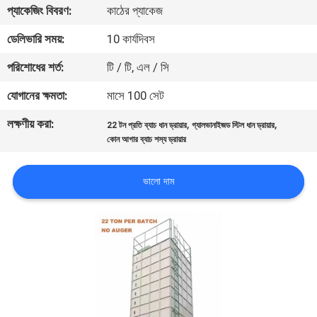
প্যাকেজিং বিবরণ:
কাঠের প্যাকেজ
নিয়ন্ত্রণ
ডেলিভারি সময়:
10 কার্যদিবস
যোগাযোগ
পরিশোধের শর্ত:
টি / টি, এল / সি
করুন
যোগানের ক্ষমতা:
মাসে 100 সেট
লক্ষণীয় করা:
,
,
22 টন প্রতি ব্যাচ ধান ড্রায়ার
গ্যালভানাইজড স্টিল ধান ড্রায়ার
খবর
কোন আগার ব্যাচ শস্য ড্রায়ার
উদ্ধৃতির
ভালো দাম
জন্য
আবেদন
সাইট
ম্যাপ