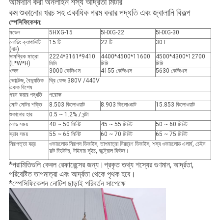
আমদানি করা অনলাইন শস্য আর্দ্রতা মিটার
কম শুকানোর খরচ সহ একাধিক গরম করার পদ্ধতি এবং জ্বালানি বিকল্প
স্পেসিফিকেশন:
মডেল
5HXG-15
5HXG-22
5HXG-30
লোডিং ক্যাপাসিটি
15 টি
22 টি
30T
(ধান)
সামগ্রিক মাত্রা
2224*3161*9410
4400*4500*11600
4500*4300*12700
(L*W*H)
মিমি
মিমি
মিমি
ওজন
3000 কেজিএস
4155 কেজিএস
5630 কেজিএস
ভোল্টেজ, বৈদ্যুতিক
থ্রি ফেজ 380V /440V
একক বিশেষ
গরম করার পদ্ধতি
পরোক্ষ
মোট মোটর শক্তি
8.503 কিলোওয়াট
8.903 কিলোওয়াট
15.853 কিলোওয়াট
শুকানোর হার
0.5 ~ 1.2% / ঘন্টা
লোড সময়
40 ~ 50 মিনিট
45 ~ 55 মিনিট
50 ~ 60 মিনিট
স্রাব সময়
55 ~ 65 মিনিট
60 ~ 70 মিনিট
65 ~ 75 মিনিট
নিরাপত্তা যন্ত্র
ওভারলোড নিরাপদ ডিভাইস, তাপমাত্রা নিয়ন্ত্রণ ডিভাইস, শস্য ওভারলোড এলার্ম, চেইন
ফল্ট ডিটেক্টর, টাইমার সুইচ, কন্ট্রোল ফিউজ।
*পরামিতিগুলি কেবল রেফারেন্সের জন্য।প্রকৃত তথ্য শস্যের গুণমান, আর্দ্রতা,
পরিবেষ্টিত তাপমাত্রা এবং আর্দ্রতা থেকে পৃথক হবে।
*স্পেসিফিকেশন নোটিশ ছাড়াই পরিবর্তন সাপেক্ষে