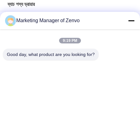
ব্যাচ শস্য ড্রায়ার
Grain Drying System with 90-Ton Daily Capacity
Marketing Manager of Zenvo
উচ্চ দক্ষতা এবং শক্তি সঞ্চয় সহ প্রতি ঘন্টায় 30 টন শস্য শুকানোর যন্ত্র
9:19 PM
বীজ গম ভুট্টা চাল শস্য শুকানোর যন্ত্র 70 টন / ব্যাচ ক্ষমতা গরম বায়ু তাপমাত্রা 60-130°C
16.603kw
Good day, what product are you looking for?
সব
চাল শস্য ড্রায়ার
ব্যাচ শস্য ড্রায়ার
ছোট শস্য ড্রায়ার
মিশ্র ফ্লো ড্রায়ার
শস্য ড্রায়ার ছড়িয়ে
পোর্টেবল শস্য ড্রায়ার