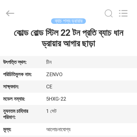
ANHUI
ZENVO
TECHNOLOGY
CO.,
LTD.
ব্যাচ শস্য ড্রায়ার
All
Rights
Reserved.
কোল্ড রোল্ড স্টিল 22 টন প্রতি ব্যাচ ধান
বাড়ি
ড্রায়ার আগার ছাড়া
পণ্য
উৎপত্তি স্থল:
চীন
আমাদের
পরিচিতিমুলক নাম:
ZENVO
সম্পর্কে
সাক্ষ্যদান:
CE
মডেল নম্বার:
5HXG-22
কারখানা
ন্যূনতম চাহিদার
1 সেট
ভ্রমণ
পরিমাণ:
মূল্য:
আলোচনাযোগ্য
মান