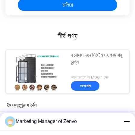
চালিয়ে
শীর্ষ পণ্য
বায়োমাস দহন সিস্টেম সহ গরম বায়ু
চুল্লি
আলোচনাযোগ্য MOQ:1 সেট
যোগাযোগ
জৈববস্তুপুঞ্জ ফার্নেস
৫এল-৬০ ৬০০,০০০ কিলোক্যালরি বায়োমাস বার্নার - উচ্চ-দক্ষতা সম্পন্ন ধানের তুষের
Marketing Manager of Zenvo
চুল্লি।