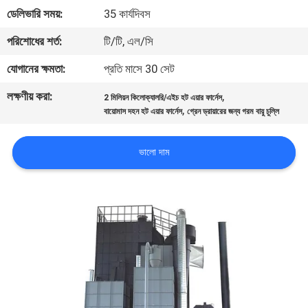
নিয়ন্ত্রণ
ডেলিভারি সময়:
35 কার্যদিবস
পরিশোধের শর্ত:
টি/টি, এল/সি
যোগাযোগ
যোগানের ক্ষমতা:
প্রতি মাসে 30 সেট
করুন
লক্ষণীয় করা:
,
2 মিলিয়ন কিলোক্যালরি/এইচ হট এয়ার ফার্নেস
,
বায়োমাস দহন হট এয়ার ফার্নেস
গ্রেন ড্রায়ারের জন্য গরম বায়ু চুল্লি
খবর
ভালো দাম
উদ্ধৃতির
জন্য
আবেদন
সাইট
ম্যাপ