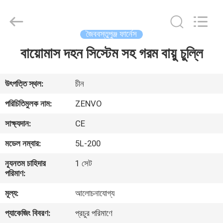
ANHUI
ZENVO
TECHNOLOGY
CO.,
LTD.
জৈববস্তুপুঞ্জ ফার্নেস
All
Rights
Reserved.
বায়োমাস দহন সিস্টেম সহ গরম বায়ু চুল্লি
বাড়ি
পণ্য
উৎপত্তি স্থল:
চীন
পরিচিতিমুলক নাম:
ZENVO
আমাদের
সাক্ষ্যদান:
CE
সম্পর্কে
মডেল নম্বার:
5L-200
ন্যূনতম চাহিদার
1 সেট
কারখানা
পরিমাণ:
ভ্রমণ
মূল্য:
আলোচনাযোগ্য
প্যাকেজিং বিবরণ:
প্রচুর পরিমাণে
মান