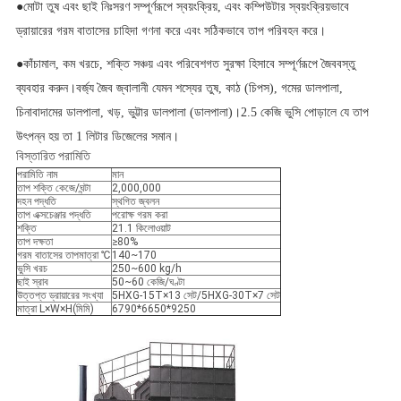
●
মোটা তুষ এবং ছাই নিঃসরণ সম্পূর্ণরূপে স্বয়ংক্রিয়, এবং কম্পিউটার স্বয়ংক্রিয়ভাবে
ড্রায়ারের গরম বাতাসের চাহিদা গণনা করে এবং সঠিকভাবে তাপ পরিবহন করে।
●
কাঁচামাল, কম খরচে, শক্তি সঞ্চয় এবং পরিবেশগত সুরক্ষা হিসাবে সম্পূর্ণরূপে জৈববস্তু
ব্যবহার করুন।বর্জ্য জৈব জ্বালানী যেমন শস্যের তুষ, কাঠ (চিপস), গমের ডালপালা,
চিনাবাদামের ডালপালা, খড়, ভুট্টার ডালপালা (ডালপালা)।2.5 কেজি ভুসি পোড়ালে যে তাপ
উৎপন্ন হয় তা 1 লিটার ডিজেলের সমান।
বিস্তারিত পরামিতি
পরামিতি নাম
মান
তাপ শক্তি কেজে/ঘন্টা
2,000,000
দহন পদ্ধতি
স্থগিত জ্বলন
তাপ এক্সচেঞ্জার পদ্ধতি
পরোক্ষ গরম করা
শক্তি
21.1 কিলোওয়াট
তাপ দক্ষতা
≥80%
গরম বাতাসের তাপমাত্রা ℃
140~170
ভুসি খরচ
250~600 kg/h
ছাই স্রাব
50~60 কেজি/ঘণ্টা
উত্তপ্ত ড্রায়ারের সংখ্যা
5HXG-15T×13 সেট/5HXG-30T×7 সেট
মাত্রা L×W×H(মিমি)
6790*6650*9250