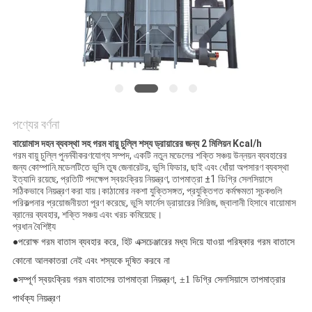
গোপনীয়তা
নীতি
পণ্যের বর্ণনা
বায়োমাস দহন ব্যবস্থা সহ গরম বায়ু চুল্লি শস্য ড্রায়ারের জন্য 2 মিলিয়ন Kcal/h
গরম বায়ু চুল্লি পুনর্নবীকরণযোগ্য সম্পদ, একটি নতুন মডেলের শক্তি সঞ্চয় উন্নয়ন ব্যবহারের
জন্য কোম্পানি.মডেলটিতে ভুসি তুষ জেনারেটর, ভুসি ফিডার, ছাই এবং ধোঁয়া অপসারণ ব্যবস্থা
ইত্যাদি রয়েছে, প্রতিটি পদক্ষেপ স্বয়ংক্রিয় নিয়ন্ত্রণ, তাপমাত্রা ±1 ডিগ্রি সেলসিয়াসে
সঠিকভাবে নিয়ন্ত্রণ করা যায়।কাঠামোর নকশা যুক্তিসঙ্গত, প্রযুক্তিগত কর্মক্ষমতা সূচকগুলি
পরিকল্পনার প্রয়োজনীয়তা পূরণ করেছে, ভুসি ফার্নেস ড্রায়ারের সিরিজ, জ্বালানী হিসাবে বায়োমাস
ব্রানের ব্যবহার, শক্তি সঞ্চয় এবং খরচ কমিয়েছে।
প্রধান বৈশিষ্ট্য
●
পরোক্ষ গরম বাতাস ব্যবহার করে, হিট এক্সচেঞ্জারের মধ্য দিয়ে যাওয়া পরিষ্কার গরম বাতাসে
কোনো আলকাতরা নেই এবং শস্যকে দূষিত করবে না
●
সম্পূর্ণ স্বয়ংক্রিয় গরম বাতাসের তাপমাত্রা নিয়ন্ত্রণ, ±1 ডিগ্রি সেলসিয়াসে তাপমাত্রার
পার্থক্য নিয়ন্ত্রণ