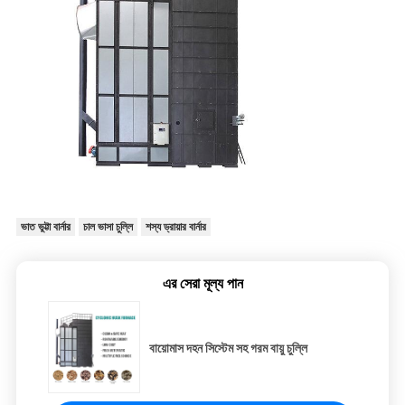
ভাত ভুট্টা বার্নার
চাল ভাসা চুল্লি
শস্য ড্রায়ার বার্নার
এর সেরা মূল্য পান
বায়োমাস দহন সিস্টেম সহ গরম বায়ু চুল্লি