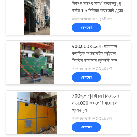
নিরাপদ তাপের সাথে জৈববস্তুপুঞ্জ
বার্নার 1.5 মিলিয়ন ক্যালোরি / ঘন্টা
41
আলোচনাযোগ্য MOQ:১টি সেট
যোগাযোগ
জৈববস্তুপুঞ্জ ফার্নেস
900,000Kcal/h বায়োমাস
ফ্যাব্রিক অটোমেটিক কন্ট্রোল
সিস্টেম বায়োমাস জ্বালানী সঙ্গে
আলোচনাযোগ্য MOQ:১টি সেট
যোগাযোগ
70
700ধুলো পৃথকীকরণ সিস্টেমের
সিসিডি রঙ সোর্টার
সাথে,000 ক্যালোরি বায়োমাস
জ্বলন চুলা
আলোচনাযোগ্য MOQ:১টি সেট
যোগাযোগ