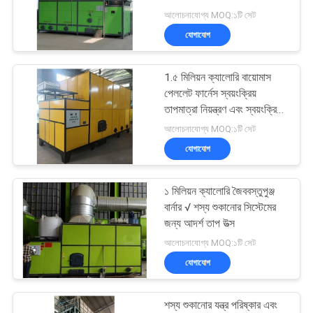
আলোচনাযোগ্য MOQ:১টি সেট
গোপনীয়তা
যোগাযোগ
নীতি
13
1.৫ মিলিয়ন ক্যালোরি বায়োমাস
শস্য ড্রায়ার ছড়িয়ে
পেললেট ফার্নেস স্বয়ংক্রিয়
তাপমাত্রা নিয়ন্ত্রণ এবং স্বয়ংক্রিয়
খাওয়ানো সহ।
আলোচনাযোগ্য MOQ:১টি সেট
যোগাযোগ
১ মিলিয়ন ক্যালোরি জৈববস্তুপুঞ্জ
24
বার্নার √ শস্য শুকানোর সিস্টেমের
জন্য আদর্শ তাপ উত্স
পোর্টেবল শস্য ড্রায়ার
আলোচনাযোগ্য MOQ:১টি সেট
যোগাযোগ
শস্য শুকানোর যন্ত্র পরিষ্কার এবং