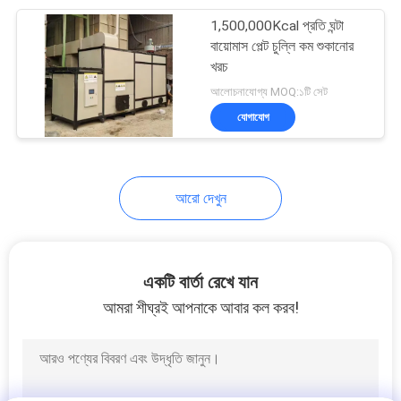
1,500,000Kcal প্রতি ঘন্টা
12
বায়োমাস পেল্ট চুল্লি কম শুকানোর
খরচ
অপটিক্যাল বাছাই মেশিন
আলোচনাযোগ্য MOQ:১টি সেট
যোগাযোগ
আরো দেখুন
18
রাইস রঙ সোর্টার
একটি বার্তা রেখে যান
আমরা শীঘ্রই আপনাকে আবার কল করব!