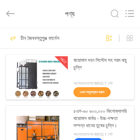
ANHUI
ZENVO
TECHNOLOGY
পণ্য
CO.,
LTD.
All
Rights
Reserved.
বাড়ি
51
চীন জৈববস্তুপুঞ্জ ফার্নেস
চাল শস্য ড্রায়ার
পণ্য
HOT
বায়োমাস দহন সিস্টেম সহ গরম বায়ু
চুল্লি
আমাদের
সম্পর্কে
আলোচনাযোগ্য MOQ:1 সেট
এখন অনুসন্ধান করুন
56
কারখানা
৫এল-৬০ ৬০০,০০০ কিলোক্যালরি
ভ্রমণ
ব্যাচ শস্য ড্রায়ার
বায়োমাস বার্নার - উচ্চ-দক্ষতা
সম্পন্ন ধানের তুষের চুল্লি।
মান
আলোচনাযোগ্য MOQ:1 সেট