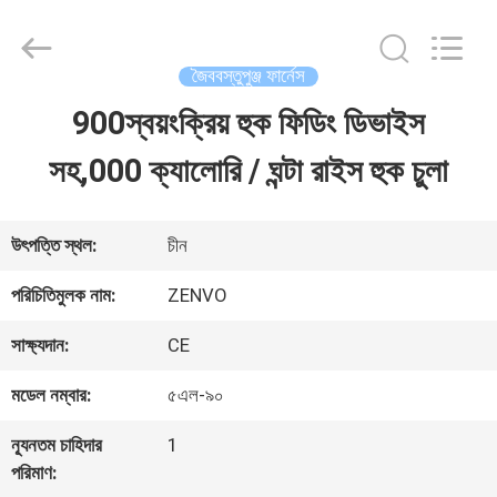
ANHUI
ZENVO
TECHNOLOGY
CO.,
জৈববস্তুপুঞ্জ ফার্নেস
LTD.
All
900স্বয়ংক্রিয় হুক ফিডিং ডিভাইস
বাড়ি
Rights
Reserved.
সহ,000 ক্যালোরি / ঘন্টা রাইস হুক চুলা
পণ্য
উৎপত্তি স্থল:
চীন
আমাদের
পরিচিতিমুলক নাম:
ZENVO
সম্পর্কে
সাক্ষ্যদান:
CE
মডেল নম্বার:
৫এল-৯০
কারখানা
ন্যূনতম চাহিদার
1
ভ্রমণ
পরিমাণ: