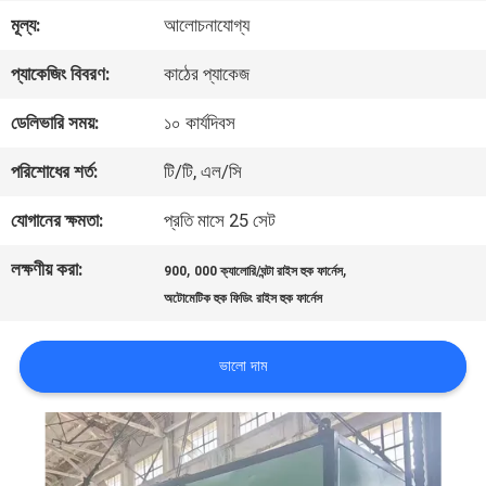
মূল্য:
আলোচনাযোগ্য
মান
প্যাকেজিং বিবরণ:
কাঠের প্যাকেজ
নিয়ন্ত্রণ
ডেলিভারি সময়:
১০ কার্যদিবস
যোগাযোগ
পরিশোধের শর্ত:
টি/টি, এল/সি
করুন
যোগানের ক্ষমতা:
প্রতি মাসে 25 সেট
লক্ষণীয় করা:
,
,
900
000 ক্যালোরি/ঘন্টা রাইস হুক ফার্নেস
খবর
অটোমেটিক হুক ফিডিং রাইস হুক ফার্নেস
উদ্ধৃতির
ভালো দাম
জন্য
আবেদন