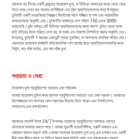
জেনভো হল চীনের একটি ব্র্যান্ডের বায়োমাস চুলা, যা বিভিন্ন আকারের মধ্যে থেকে বেছে
নিতে পারে।যখন বড় আকার বাণিজ্যিক এবং শিল্প অ্যাপ্লিকেশনের জন্য উপযুক্ত.
চুল্লিটি একটি স্বয়ংক্রিয় নিয়ন্ত্রণ সিস্টেমের সাথে সজ্জিত যা দক্ষ এবং ধারাবাহিক
অপারেশনকে অনুমতি দেয়। চুল্লিটির নামমাত্র তাপ শক্তি 150 থেকে 3000
ক্যালোরি / ঘন্টা পর্যন্ত,এটি বিভিন্ন অ্যাপ্লিকেশনের জন্য আদর্শ. চুল্লি থেকে আসা
ছাই বাইরের দিকে সরিয়ে ফেলা হয়, যা সহজ এবং নিরাপদ নিষ্পত্তি করার অনুমতি দেয়।
উপরন্তু, চুল্লিটি 1 বছরের ওয়ারেন্টি দ্বারা সুরক্ষিত, যা আপনাকে মানসিক শান্তি দেয়।
জেনভোর বায়োমাস ফার্মগুলি সাইক্লোনিক শেল ফার্মের মতো অ্যাপ্লিকেশনগুলির জন্য
নিখুঁত, ধান খাঁজ বার্নার, এবং ধান খাঁজ চুলা.
সহায়তা ও সেবা:
বায়োমাস চুলা প্রযুক্তিগত সহায়তা এবং পরিষেবা
আমরা বায়োমাস চুল্লি জন্য ব্যাপক প্রযুক্তিগত সহায়তা এবং সেবা প্রদান। আমাদের
বিশেষজ্ঞদের দল আপনার কোন প্রশ্নের উত্তর দিতে পারেন এবং ইনস্টলেশন,
অপারেশন,এবং রক্ষণাবেক্ষণ.
আমাদের সাপোর্ট স্টাফ 24/7 উপলব্ধ যেকোনো প্রযুক্তিগত সমস্যার ক্ষেত্রে
আপনাকে সাহায্য করতে পারে। আমরা দূরবর্তী ডায়গনিস্টিক, ত্রুটি সমাধান এবং
মেরামত প্রদান করতে পারি।আমরা আপনার বায়োমাস চুলা চালু এবং চলমান এবং একটি
দীর্ঘ সেবা জীবন আছে তা নিশ্চিত করার জন্য সাইটে সেবা এবং রক্ষণাবেক্ষণ প্রদান.