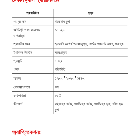
প্যারামিটার
মূল্য
পণ্যের নাম
বায়োমাস চুলা
আউটপুট গরম বাতাসের
৬০-১২০
তাপমাত্রা
জ্বালানীর ধরন
জ্বালানী কাঠের জৈববস্তুপুঞ্জ, কাঠের প্যালেট কয়লা, ধান হুক
ইগনিশন সিস্টেম
স্বয়ংক্রিয়
গ্যারান্টি
১ বছর
ওজন
পরিবর্তিত
৫২০০*২০২০*৩৪৮০
আকার
গোলমাল স্তর
কম
কার্যকারিতা
৮৫%
কীওয়ার্ড
রাইস হুক বার্নার, প্যাডি হুক বার্নার, প্যাডি হুক চুলা, রাইস হুক
চুলা
অ্যাপ্লিকেশনঃ