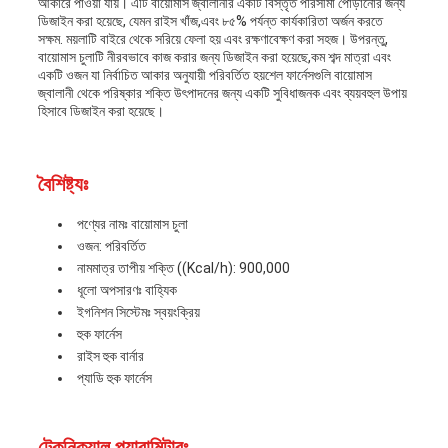
আকারে পাওয়া যায়। এটি বায়োমাস জ্বালানীর একটি বিস্তৃত পরিসীমা পোড়ানোর জন্য
ডিজাইন করা হয়েছে, যেমন রাইস খাঁজ,এবং ৮৫% পর্যন্ত কার্যকারিতা অর্জন করতে
সক্ষম. ময়লাটি বাইরে থেকে সরিয়ে ফেলা হয় এবং রক্ষণাবেক্ষণ করা সহজ। উপরন্তু,
বায়োমাস চুলাটি নীরবভাবে কাজ করার জন্য ডিজাইন করা হয়েছে,কম শব্দ মাত্রা এবং
একটি ওজন যা নির্বাচিত আকার অনুযায়ী পরিবর্তিত হয়শেল ফার্নেসগুলি বায়োমাস
জ্বালানী থেকে পরিষ্কার শক্তি উৎপাদনের জন্য একটি সুবিধাজনক এবং ব্যয়বহুল উপায়
হিসাবে ডিজাইন করা হয়েছে।
বৈশিষ্ট্যঃ
পণ্যের নামঃ বায়োমাস চুলা
ওজন: পরিবর্তিত
নামমাত্র তাপীয় শক্তি ((Kcal/h): 900,000
ধূলো অপসারণঃ বাহ্যিক
ইগনিশন সিস্টেমঃ স্বয়ংক্রিয়
হুক ফার্নেস
রাইস হুক বার্নার
প্যাডি হুক ফার্নেস
টেকনিক্যাল প্যারামিটারঃ