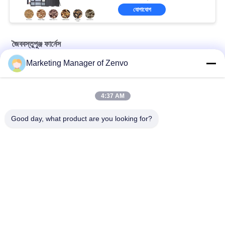
যোগাযোগ
জৈববস্তুপুঞ্জ ফার্নেস
Marketing Manager of Zenvo
৫এল-৬০ ৬০০,০০০ কিলোক্যালরি বায়োমাস বার্নার - উচ্চ-দক্ষতা সম্পন্ন ধানের তুষের
চুল্লি।
4:37 AM
5L-90 বায়োমাস পেললেট গরম বিস্ফোরণ চুলা স্বয়ংক্রিয় খাওয়ানো 83 তাপীয় দক্ষতা
Good day, what product are you looking for?
5L-90 বায়োমাস পেললেট হট ব্লাস্ট স্টোভ স্বয়ংক্রিয় ফিডিং
সব
চাল শস্য ড্রায়ার
ব্যাচ শস্য ড্রায়ার