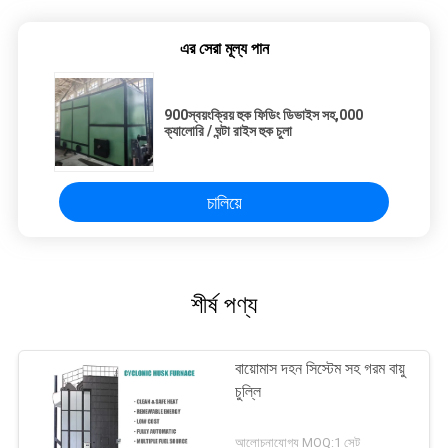
এর সেরা মূল্য পান
900স্বয়ংক্রিয় হুক ফিডিং ডিভাইস সহ,000
ক্যালোরি / ঘন্টা রাইস হুক চুলা
চালিয়ে
শীর্ষ পণ্য
বায়োমাস দহন সিস্টেম সহ গরম বায়ু
চুল্লি
আলোচনাযোগ্য MOQ:1 সেট