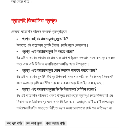
করা যেতে পারে।
প্রায়শই জিজ্ঞাসিত প্রশ্নঃ
জেনভো বায়োমাস ফার্নেস সম্পর্কে প্রশ্নোত্তর
প্রশ্ন: এই বায়োমাস চুলার ব্র্যান্ড কি?
উত্তর: এই বায়োমাস চুলাটি চীনের একটি ব্র্যান্ড জেনভোর।
প্রশ্ন: এই বায়োমাস চুলা কি করতে পারে?
উঃ এই বায়োমাস ফার্নেস বায়োমাসকে তাপ শক্তিতে দক্ষতার সাথে রূপান্তর করতে
পারে এবং এটি বিভিন্ন অ্যাপ্লিকেশনগুলির জন্য উপযুক্ত।
প্রশ্ন: এই বায়োমাস চুলা কোন উপাদান ব্যবহার করতে পারে?
উঃ এই বায়োমাস চুলাটি বিভিন্ন উপকরণ যেমন ধান কাঠ, কাঠের চিপস, সিজডস্ট
এবং অন্যান্য কৃষি অবশিষ্টাংশ ব্যবহার করার জন্য ডিজাইন করা হয়েছে।
প্রশ্ন: এই বায়োমাস চুলায় কি কি নিরাপত্তা বৈশিষ্ট্য রয়েছে?
উঃ এই বায়োমাস ফার্নেসটি একটি উন্নত নিরাপত্তা ব্যবস্থা দিয়ে সজ্জিত যা এর
নিরাপদ এবং নির্ভরযোগ্য অপারেশন নিশ্চিত করে।এছাড়াও এটি একটি তাপমাত্রা
পর্যবেক্ষণ সিস্টেম আছে তা নিশ্চিত করার জন্য তাপমাত্রা সেট মান অতিক্রম না.
ভাত ভুট্টা বার্নার
চাল ভাসা চুল্লি
শস্য ড্রায়ার বার্নার