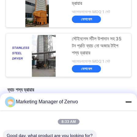
ড্রায়ার
আলোচনাযোগ্য MOQ:1 সেট
যোগাযোগ
স্টেইনলেস স্টীল উপাদান সহ 35
টন প্রতি ব্যাচ নো অজার টাইপ
শস্য ড্রায়ার
আলোচনাযোগ্য MOQ:1 সেট
যোগাযোগ
ব্যাচ শস্য ড্রায়ার
Marketing Manager of Zenvo
Grain Drying System with 90-Ton Daily Capacity
উচ্চ দক্ষতা এবং শক্তি সঞ্চয় সহ প্রতি ঘন্টায় 30 টন শস্য শুকানোর যন্ত্র
8:33 AM
বীজ গম ভুট্টা চাল শস্য শুকানোর যন্ত্র 70 টন / ব্যাচ ক্ষমতা গরম বায়ু তাপমাত্রা 60-130°C
Good day, what product are you looking for?