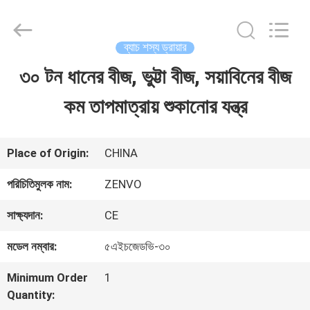
ANHUI
ZENVO
TECHNOLOGY
CO.,
ব্যাচ শস্য ড্রায়ার
LTD.
All
৩০ টন ধানের বীজ, ভুট্টা বীজ, সয়াবিনের বীজ
বাড়ি
Rights
Reserved.
কম তাপমাত্রায় শুকানোর যন্ত্র
পণ্য
Place of Origin:
CHINA
আমাদের
পরিচিতিমুলক নাম:
ZENVO
সম্পর্কে
সাক্ষ্যদান:
CE
মডেল নম্বার:
৫এইচজেডভি-৩০
কারখানা
Minimum Order
1
ভ্রমণ
Quantity: