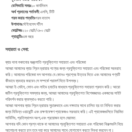
ডেলিভারি সময়ঃ
১০ কার্যদিবস
অর্থ প্রদানের শর্তাবলী:
এলসি, টিটি
গরম করার পদ্ধতিঃ
গরম বাতাস
উপাদানঃ
স্টেইনলেস স্টীল
ভোল্টেজঃ
২২০ ভোল্ট/৩৮০ ভোল্ট
গ্যারান্টিঃ
এক বছর
সহায়তা ও সেবা:
ব্যাচ দানা শুকানোর যন্ত্রপাতি প্রযুক্তিগত সহায়তা এবং পরিষেবা
আমরা আমাদের ব্যাচ গ্রিন ড্রায়ার পণ্যের জন্য প্রযুক্তিগত সহায়তা এবং পরিষেবা সরবরাহ
করি। আমাদের পরিষেবা দল আপনার যে কোনও প্রশ্নের উত্তর দিতে এবং আমাদের পণ্যটি
কীভাবে ব্যবহার করবেন সে সম্পর্কে পরামর্শ দিতে উপলব্ধ।
আমরা ই-মেইল, ফোন এবং লাইভ চ্যাটের মাধ্যমে প্রযুক্তিগত সহায়তা প্রদান করি। আরো
জটিল প্রযুক্তিগত সমস্যার জন্য, আমরা আমাদের প্রযুক্তিগত বিশেষজ্ঞদের একজনের সাইট
পরিদর্শন করার ব্যবস্থাও করতে পারি।
আমরা আপনার ব্যাচ গ্রিন ড্রায়ার সুচারুভাবে এবং দক্ষতার সাথে চালিত হয় তা নিশ্চিত করার
জন্য বিভিন্ন ওয়ারেন্টি এবং রক্ষণাবেক্ষণ প্যাকেজও সরবরাহ করি। এই প্যাকেজগুলিতে নিয়মিত
সার্ভিসিং, প্রতিস্থাপন অংশ,এবং প্রয়োজন হলে মেরামত.
আপনার যদি কোন প্রশ্ন থাকে বা আমাদের প্রযুক্তিগত সহায়তা এবং পরিষেবা বিকল্পগুলি নিয়ে
আলোচনা করতে চান তবে দয়া করে আমাদের সাথে যোগাযোগ করতে দ্বিধা করবেন না।