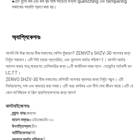
●এটি ধুলো কম এবং কম শব্দ সঙ্গে সবচেয়ে উন্নত quenching এবং tempering
শুকানোর পদ্ধতি গ্রহণ করা হয়।
অ্যাপ্লিকেশনঃ
আপনি কি উচ্চ মানের বীজ শুকানোর মেশিন খুঁজছেন? ZENVO ̊s 5HZV-30 আপনার জন্য
নিখুঁত সমাধান। এটি সিই দ্বারা প্রত্যয়িত, এবং ন্যূনতম অর্ডার পরিমাণ 1। আপনি অর্ডার
স্থাপন করার পরে,সাধারণত ডেলিভারির জন্য ১০টি কার্যদিবস সময় লাগে- পেমেন্টের শর্তাবলী হল
LC,TT।
ZENVO 5HZV-30 বীজ শুকানোর মেশিনটি আপনার ব্যবসার জন্য নিখুঁত পছন্দ। এটি
নির্ভরযোগ্য, দক্ষ এবং ব্যবহার করা সহজ। এটি খরচ কার্যকর এবং দীর্ঘ সেবা জীবন আছে।এটি যে
কোন বাণিজ্যিক বা শিল্প অ্যাপ্লিকেশনের জন্য আদর্শ.
কাস্টমাইজেশনঃ
ব্র্যান্ড নামঃ
জেনভো
মডেল নম্বরঃ
৫এইচজেডভি-৩০
উৎপত্তিস্থল:
চীন
সার্টিফিকেশনঃ
সিই
ন্যূনতম অর্ডার পরিমাণঃ
1