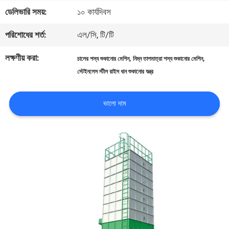
ডেলিভারি সময়:
১০ কার্যদিবস
মান
পরিশোধের শর্ত:
এল/সি, টি/টি
নিয়ন্ত্রণ
লক্ষণীয় করা:
,
,
চালের শস্য শুকানোর মেশিন
নিম্ন তাপমাত্রা শস্য শুকানোর মেশিন
স্টেইনলেস স্টীল রাইস ধান শুকানোর যন্ত্র
যোগাযোগ
করুন
ভালো দাম
খবর
উদ্ধৃতির
জন্য
আবেদন