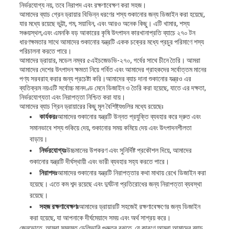
নির্ভরযোগ্য নয়, তবে নিরাপদ এবং রক্ষণাবেক্ষণ করা সহজ।
আমাদের ব্যাচ গ্রেন ড্রায়ার বিভিন্ন ধরণের শস্য শুকানোর জন্য ডিজাইন করা হয়েছে,
যার মধ্যে রয়েছে ভুট্টা, গম, সয়াবিন, এবং আরও অনেক কিছু। এটি খামার, শস্য
সঞ্চয়স্থল,এবং এমনকি বড় আকারের কৃষি উৎপাদন কারখানাপ্রতি ব্যাচে ২৭০ টন
ধারণক্ষমতার সাথে আমাদের শুকানোর যন্ত্রটি একক চক্রের মধ্যে প্রচুর পরিমাণে শস্য
পরিচালনা করতে পারে।
আমাদের ড্রায়ার, মডেল নম্বর ৫এইচজেডভি-২৭০, গর্বের সাথে চীনে তৈরি। আমরা
আমাদের দেশের উৎপাদন ক্ষমতা নিয়ে গর্বিত এবং আমাদের গ্রাহকদের সর্বোত্তম মানের
পণ্য সরবরাহ করার জন্য প্রচেষ্টা করি।আমাদের ব্যাচ দানা শুকানোর যন্ত্রও এর
ব্যতিক্রম নয়এটি সর্বোচ্চ মানদণ্ড মেনে ডিজাইন ও তৈরি করা হয়েছে, যাতে এর দক্ষতা,
নির্ভরযোগ্যতা এবং নিরাপত্তা নিশ্চিত করা যায়।
আমাদের ব্যাচ গ্রিন ড্রায়ারের কিছু মূল বৈশিষ্ট্যগুলির মধ্যে রয়েছেঃ
কার্যকরঃ
আমাদের শুকানোর যন্ত্রটি উন্নত প্রযুক্তি ব্যবহার করে দ্রুত এবং
সমানভাবে শস্য শুকিয়ে দেয়, শুকানোর সময় কমিয়ে দেয় এবং উৎপাদনশীলতা
বাড়ায়।
নির্ভরযোগ্যঃ
উচ্চমানের উপকরণ এবং সুনির্দিষ্ট প্রকৌশল দিয়ে, আমাদের
শুকানোর যন্ত্রটি দীর্ঘস্থায়ী এবং ভারী ব্যবহার সহ্য করতে পারে।
নিরাপদঃ
আমাদের শুকানোর যন্ত্রটি নিরাপত্তার কথা মাথায় রেখে ডিজাইন করা
হয়েছে। এতে কম শব্দ রয়েছে এবং দুর্ঘটনা প্রতিরোধের জন্য নিরাপত্তা ব্যবস্থা
রয়েছে।
সহজ রক্ষণাবেক্ষণঃ
আমাদের ড্রায়ারটি সহজেই রক্ষণাবেক্ষণের জন্য ডিজাইন
করা হয়েছে, যা আপনাকে দীর্ঘমেয়াদে সময় এবং অর্থ সাশ্রয় করে।
জেনভোতে, আমরা সময়মত ডেলিভারি গুরুত্ব বুঝতে. যে কারণে আমরা আমাদের ব্যাচ