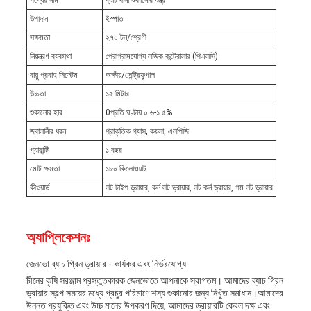
পণ্যের নাম
ব্যাচ দানা শুকানোর যন্ত্র
উপাদান
ইস্পাত
সক্ষমতা
২৭০ টন/শ্রেণী
নিয়ন্ত্রণ ব্যবস্থা
প্রোগ্রামযোগ্য লজিক কন্ট্রোলার (পিএলসি)
বায়ু প্রবাহ সিস্টেম
অক্ষীয়/সেন্ট্রিফুগাল
উচ্চতা
১৫ মিটার
শুকানোর হার
0প্রতি ঘণ্টায় ০.৬-১.৫%
জ্বালানীর ধরন
প্রাকৃতিক গ্যাস, কয়লা, এলপিজি
গ্যারান্টি
১ বছর
মোট ক্ষমতা
১৮০ কিলোওয়াট
কীওয়ার্ড
লট টাইপ ড্রায়ার, কর্ন লট ড্রায়ার, লট কর্ন ড্রায়ার, গম লট ড্রায়ার
অ্যাপ্লিকেশনঃ
জেনভো ব্যাচ গ্রিন ড্রায়ার - কার্যকর এবং নির্ভরযোগ্য
চীনের কৃষি সরঞ্জাম প্রস্তুতকারক জেনভোতে আপনাকে স্বাগতম। আমাদের ব্যাচ গ্রিন
ড্রায়ার স্বল্প সময়ের মধ্যে প্রচুর পরিমাণে শস্য শুকানোর জন্য নিখুঁত সমাধান।আমাদের
উন্নত প্রযুক্তি এবং উচ্চ মানের উপকরণ দিয়ে, আমাদের ড্রায়ারটি কেবল দক্ষ এবং