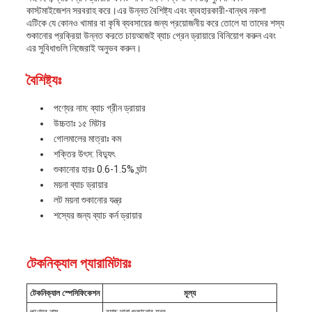
কাস্টমাইজেশন সরবরাহ করে।এর উন্নত বৈশিষ্ট্য এবং ব্যবহারকারী-বান্ধব নকশা
এটিকে যে কোনও খামার বা কৃষি ব্যবসায়ের জন্য প্রয়োজনীয় করে তোলে যা তাদের শস্য
শুকানোর প্রক্রিয়া উন্নত করতে চায়আজই ব্যাচ গ্রেন ড্রায়ারে বিনিয়োগ করুন এবং
এর সুবিধাগুলি নিজেরাই অনুভব করুন।
বৈশিষ্ট্যঃ
পণ্যের নাম: ব্যাচ গ্রীন ড্রায়ার
উচ্চতাঃ ১৫ মিটার
গোলমালের মাত্রাঃ কম
শক্তির উৎস: বিদ্যুৎ
শুকানোর হারঃ 0.6-1.5% ঘন্টা
ময়না ব্যাচ ড্রায়ার
লট ময়না শুকানোর যন্ত্র
শস্যের জন্য ব্যাচ কর্ন ড্রায়ার
টেকনিক্যাল প্যারামিটারঃ
টেকনিক্যাল স্পেসিফিকেশন
মূল্য