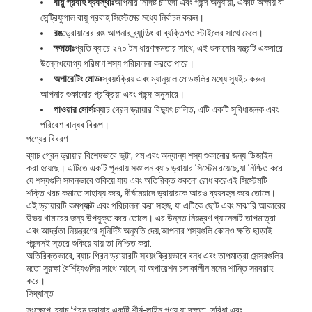
বায়ু প্রবাহ ব্যবস্থাঃ
আপনার নির্দিষ্ট চাহিদা এবং পছন্দ অনুযায়ী, একটি অক্ষীয় বা
সেন্ট্রিফুগাল বায়ু প্রবাহ সিস্টেমের মধ্যে নির্বাচন করুন।
রঙ:
ড্রায়ারের রঙ আপনার ব্র্যান্ডিং বা ব্যক্তিগত স্টাইলের সাথে মেলে।
ক্ষমতাঃ
প্রতি ব্যাচে ২৭০ টন ধারণক্ষমতার সাথে, এই শুকানোর যন্ত্রটি একবারে
উল্লেখযোগ্য পরিমাণ শস্য পরিচালনা করতে পারে।
অপারেটিং মোডঃ
স্বয়ংক্রিয় এবং ম্যানুয়াল মোডগুলির মধ্যে স্যুইচ করুন
আপনার শুকানোর প্রক্রিয়া এবং পছন্দ অনুসারে।
পাওয়ার সোর্সঃ
ব্যাচ গ্রেন ড্রায়ার বিদ্যুৎ চালিত, এটি একটি সুবিধাজনক এবং
পরিবেশ বান্ধব বিকল্প।
পণ্যের বিবরণ
ব্যাচ গ্রেন ড্রায়ার বিশেষভাবে ভুট্টা, গম এবং অন্যান্য শস্য শুকানোর জন্য ডিজাইন
করা হয়েছে। এটিতে একটি পুনরায় সঞ্চালন ব্যাচ ড্রায়ার সিস্টেম রয়েছে,যা নিশ্চিত করে
যে শস্যগুলি সমানভাবে শুকিয়ে যায় এবং অতিরিক্ত শুকনো রোধ করেএই সিস্টেমটি
শক্তি খরচ কমাতে সাহায্য করে, দীর্ঘমেয়াদে ড্রায়ারকে আরও ব্যয়বহুল করে তোলে।
এই ড্রায়ারটি কমপ্যাক্ট এবং পরিচালনা করা সহজ, যা এটিকে ছোট এবং মাঝারি আকারের
উভয় খামারের জন্য উপযুক্ত করে তোলে। এর উন্নত নিয়ন্ত্রণ প্যানেলটি তাপমাত্রা
এবং আর্দ্রতা নিয়ন্ত্রণের সুনির্দিষ্ট অনুমতি দেয়,আপনার শস্যগুলি কোনও ক্ষতি ছাড়াই
পছন্দসই স্তরে শুকিয়ে যায় তা নিশ্চিত করা.
অতিরিক্তভাবে, ব্যাচ গ্রিন ড্রায়ারটি স্বয়ংক্রিয়ভাবে বন্ধ এবং তাপমাত্রা সেন্সরগুলির
মতো সুরক্ষা বৈশিষ্ট্যগুলির সাথে আসে, যা অপারেশন চলাকালীন মনের শান্তি সরবরাহ
করে।
সিদ্ধান্ত
সংক্ষেপে, ব্যাচ গ্রিন ড্রায়ার একটি শীর্ষ-লাইন পণ্য যা দক্ষতা, সুবিধা এবং