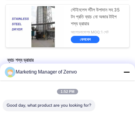
স্টেইনলেস স্টীল উপাদান সহ 35
টন প্রতি ব্যাচ নো অজার টাইপ
শস্য ড্রায়ার
আলোচনাযোগ্য MOQ:1 সেট
যোগাযোগ
ব্যাচ শস্য ড্রায়ার
Marketing Manager of Zenvo
Grain Drying System with 90-Ton Daily Capacity
উচ্চ দক্ষতা এবং শক্তি সঞ্চয় সহ প্রতি ঘন্টায় 30 টন শস্য শুকানোর যন্ত্র
1:52 PM
বীজ গম ভুট্টা চাল শস্য শুকানোর যন্ত্র 70 টন / ব্যাচ ক্ষমতা গরম বায়ু তাপমাত্রা 60-130°C
Good day, what product are you looking for?
16.603kw
সব