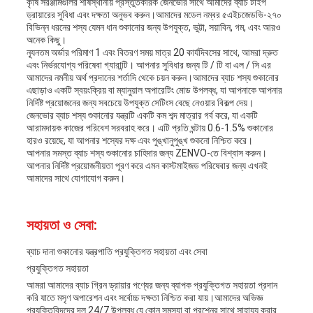
কৃষি সরঞ্জামগুলির শীর্ষস্থানীয় প্রস্তুতকারক জেনভোর সাথে আমাদের ব্যাচ টাইপ
ড্রায়ারের সুবিধা এবং দক্ষতা অনুভব করুন।আমাদের মডেল নম্বর ৫এইচজেডভি-২৭০
বিভিন্ন ধরনের শস্য যেমন ধান শুকানোর জন্য উপযুক্ত, ভুট্টা, সয়াবিন, গম, এবং আরও
অনেক কিছু।
ন্যূনতম অর্ডার পরিমাণ 1 এবং বিতরণ সময় মাত্র 20 কার্যদিবসের সাথে, আমরা দ্রুত
এবং নির্ভরযোগ্য পরিষেবা গ্যারান্টি। আপনার সুবিধার জন্য টি / টি বা এল / সি এর
আমাদের নমনীয় অর্থ প্রদানের শর্তাদি থেকে চয়ন করুন।আমাদের ব্যাচ শস্য শুকানোর
এছাড়াও একটি স্বয়ংক্রিয় বা ম্যানুয়াল অপারেটিং মোড উপলব্ধ, যা আপনাকে আপনার
নির্দিষ্ট প্রয়োজনের জন্য সবচেয়ে উপযুক্ত সেটিংস বেছে নেওয়ার বিকল্প দেয়।
জেনভোর ব্যাচ শস্য শুকানোর যন্ত্রটি একটি কম শব্দ মাত্রার গর্ব করে, যা একটি
আরামদায়ক কাজের পরিবেশ সরবরাহ করে। এটি প্রতি ঘন্টায় 0.6-1.5% শুকানোর
হারও রয়েছে, যা আপনার শস্যের দক্ষ এবং পুঙ্খানুপুঙ্খ শুকনো নিশ্চিত করে।
আপনার সমস্ত ব্যাচ শস্য শুকানোর চাহিদার জন্য ZENVO-তে বিশ্বাস করুন।
আপনার নির্দিষ্ট প্রয়োজনীয়তা পূরণ করে এমন কাস্টমাইজড পরিষেবার জন্য এখনই
আমাদের সাথে যোগাযোগ করুন।
সহায়তা ও সেবা:
ব্যাচ দানা শুকানোর যন্ত্রপাতি প্রযুক্তিগত সহায়তা এবং সেবা
প্রযুক্তিগত সহায়তা
আমরা আমাদের ব্যাচ গ্রিন ড্রায়ার পণ্যের জন্য ব্যাপক প্রযুক্তিগত সহায়তা প্রদান
করি যাতে মসৃণ অপারেশন এবং সর্বোচ্চ দক্ষতা নিশ্চিত করা যায়।আমাদের অভিজ্ঞ
প্রযুক্তিবিদদের দল 24/7 উপলব্ধ যে কোন সমস্যা বা প্রশ্নের সাথে সাহায্য করার