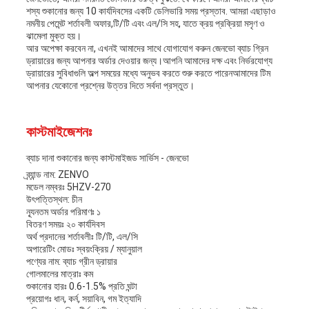
শস্য শুকানোর জন্য 10 কার্যদিবসের একটি ডেলিভারি সময় প্রস্তাব. আমরা এছাড়াও
নমনীয় পেমেন্ট শর্তাবলী অফার,টি/টি এবং এল/সি সহ, যাতে ক্রয় প্রক্রিয়া মসৃণ ও
ঝামেলা মুক্ত হয়।
আর অপেক্ষা করবেন না, এখনই আমাদের সাথে যোগাযোগ করুন জেনভো ব্যাচ গ্রিন
ড্রায়ারের জন্য আপনার অর্ডার দেওয়ার জন্য।আপনি আমাদের দক্ষ এবং নির্ভরযোগ্য
ড্রায়ারের সুবিধাগুলি অল্প সময়ের মধ্যে অনুভব করতে শুরু করতে পারেনআমাদের টিম
আপনার যেকোনো প্রশ্নের উত্তর দিতে সর্বদা প্রস্তুত।
কাস্টমাইজেশনঃ
ব্যাচ দানা শুকানোর জন্য কাস্টমাইজড সার্ভিস - জেনভো
ব্র্যান্ড নাম: ZENVO
মডেল নম্বরঃ 5HZV-270
উৎপত্তিস্থল: চীন
ন্যূনতম অর্ডার পরিমাণঃ ১
বিতরণ সময়ঃ ২০ কার্যদিবস
অর্থ প্রদানের শর্তাবলীঃ টি/টি, এল/সি
অপারেটিং মোডঃ স্বয়ংক্রিয় / ম্যানুয়াল
পণ্যের নাম: ব্যাচ গ্রীন ড্রায়ার
গোলমালের মাত্রাঃ কম
শুকানোর হারঃ 0.6-1.5% প্রতি ঘন্টা
প্রয়োগঃ ধান, কর্ন, সয়াবিন, গম ইত্যাদি