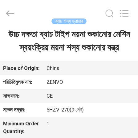
ANHUI
ZENVO
TECHNOLOGY
CO.,
ব্যাচ শস্য ড্রায়ার
LTD.
All
উচ্চ দক্ষতা ব্যাচ টাইপ ময়না শুকানোর মেশিন
বাড়ি
Rights
Reserved.
স্বয়ংক্রিয় ময়না শস্য শুকানোর যন্ত্র
পণ্য
Place of Origin:
China
আমাদের
পরিচিতিমুলক নাম:
ZENVO
সম্পর্কে
সাক্ষ্যদান:
CE
মডেল নম্বার:
5HZV-270(9 সেট)
কারখানা
Minimum Order
1
ভ্রমণ
Quantity: