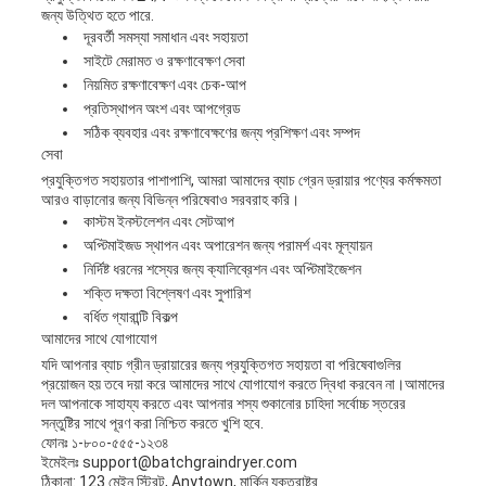
জন্য উত্থিত হতে পারে.
দূরবর্তী সমস্যা সমাধান এবং সহায়তা
সাইটে মেরামত ও রক্ষণাবেক্ষণ সেবা
নিয়মিত রক্ষণাবেক্ষণ এবং চেক-আপ
প্রতিস্থাপন অংশ এবং আপগ্রেড
সঠিক ব্যবহার এবং রক্ষণাবেক্ষণের জন্য প্রশিক্ষণ এবং সম্পদ
সেবা
প্রযুক্তিগত সহায়তার পাশাপাশি, আমরা আমাদের ব্যাচ গ্রেন ড্রায়ার পণ্যের কর্মক্ষমতা
আরও বাড়ানোর জন্য বিভিন্ন পরিষেবাও সরবরাহ করি।
কাস্টম ইনস্টলেশন এবং সেটআপ
অপ্টিমাইজড স্থাপন এবং অপারেশন জন্য পরামর্শ এবং মূল্যায়ন
নির্দিষ্ট ধরনের শস্যের জন্য ক্যালিব্রেশন এবং অপ্টিমাইজেশন
শক্তি দক্ষতা বিশ্লেষণ এবং সুপারিশ
বর্ধিত গ্যারান্টি বিকল্প
আমাদের সাথে যোগাযোগ
যদি আপনার ব্যাচ গ্রীন ড্রায়ারের জন্য প্রযুক্তিগত সহায়তা বা পরিষেবাগুলির
প্রয়োজন হয় তবে দয়া করে আমাদের সাথে যোগাযোগ করতে দ্বিধা করবেন না।আমাদের
দল আপনাকে সাহায্য করতে এবং আপনার শস্য শুকানোর চাহিদা সর্বোচ্চ স্তরের
সন্তুষ্টির সাথে পূরণ করা নিশ্চিত করতে খুশি হবে.
ফোনঃ ১-৮০০-৫৫৫-১২৩৪
ইমেইলঃ support@batchgraindryer.com
ঠিকানা: 123 মেইন স্ট্রিট, Anytown, মার্কিন যুক্তরাষ্ট্র