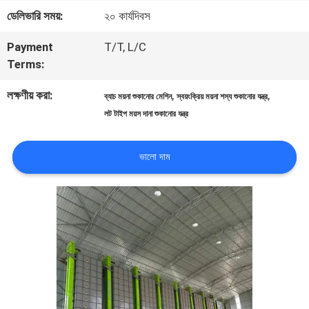
ডেলিভারি সময়:
২০ কার্যদিবস
মান
Payment
T/T, L/C
নিয়ন্ত্রণ
Terms:
লক্ষণীয় করা:
,
,
ব্যাচ ময়না শুকানোর মেশিন
স্বয়ংক্রিয় ময়না শস্য শুকানোর যন্ত্র
যোগাযোগ
লট টাইপ ময়স দানা শুকানোর যন্ত্র
করুন
ভালো দাম
খবর
উদ্ধৃতির
জন্য
আবেদন