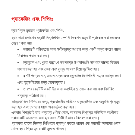
প্যাকেজিং এবং শিপিংঃ
ব্যাচ গ্রিন ড্রায়ার প্যাকেজিং এবং শিপিং
ব্যাচ দানা শুকানোর যন্ত্রটি নিম্নলিখিত স্পেসিফিকেশন অনুযায়ী প্যাকেজ করা হয় এবং
প্রেরণ করা হয়ঃ
ড্রায়ারটি পরিবহনের সময় ক্ষতিগ্রস্ত হওয়ার জন্য একটি শক্ত কাঠের বাক্সে
নিরাপদে প্যাক করা হয়।
ম্যানুয়াল এবং খুচরা যন্ত্রাংশ সহ সমস্ত উপাদানগুলি সাবধানে বাক্সের ভিতরে
স্থাপন করা হয় এবং ফেনা এবং বুদবুদ আবরণ দিয়ে সুরক্ষিত হয়।
বক্সটি পণ্যের নাম, মডেল নম্বর এবং হ্যান্ডলিং নির্দেশাবলী সহজে সনাক্তকরণ
এবং হ্যান্ডলিংয়ের জন্য লেবেলযুক্ত।
তারপর ক্রেটটি একটি ট্রাক বা কনটেইনারে লোড করা হয় এবং নির্ধারিত
গন্তব্যে পাঠানো হয়।
আন্তর্জাতিক শিপিংয়ের জন্য, প্রয়োজনীয় কাস্টমস ডকুমেন্টেশন এবং অনুমতি প্রস্তুত
করা হবে এবং চালানের সাথে অন্তর্ভুক্ত করা হবে।
একবার শিপমেন্টটি তার গন্তব্যে পৌঁছে গেলে, আমাদের বিশ্বস্ত লজিস্টিক অংশীদার
দ্বারা এটি আনলোড করা হবে এবং নির্দিষ্ট ঠিকানায় বিতরণ করা হবে।
গ্রাহকরা তাদের নিজস্ব শিপিংয়ের ব্যবস্থা করতে পারেন এবং সরাসরি আমাদের গুদাম
থেকে ব্যাচ গ্রিন ড্রায়ারটি তুলতে পারেন।