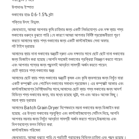
উপাদানঃ ইস্পাত
শুকানোর হারঃ 0.6-1.5% ঘন্টা
শক্তির উৎস: বিদ্যুৎ
জেনভোতে, আমরা আপনার কৃষি চাহিদার জন্য একটি নির্ভরযোগ্য এবং দক্ষ ব্যাচ শস্য
শুকানোর গুরুত্ব বুঝতে পারি।যে কারণে আমরা আপনার নির্দিষ্ট প্রয়োজনীয়তা পূরণ
করতে আমাদের ব্যাচ শস্য শুকানোর জন্য একটি কাস্টমাইজড সেবা অফার.
লট টাইপ ড্রায়ার
আমাদের ব্যাচ দানা শুকানোর যন্ত্রটি দ্রুত এবং দক্ষতার সাথে ছোট ছোট দানা শুকানোর
জন্য ডিজাইন করা হয়েছে।আপনি সহজেই শুকানোর প্রক্রিয়া নিয়ন্ত্রণ করতে পারেন
এবং আপনার শস্যের জন্য পছন্দসই আর্দ্রতা সামগ্রী অর্জন করতে পারেন.
ছোট ব্যাচের শস্য শুকানোর যন্ত্র
আমাদের ছোট ব্যাচ শস্য শুকানোর যন্ত্রটি কৃষক এবং কৃষি ব্যবসায়ের জন্য নিখুঁত যারা
একটি কম্প্যাক্ট এবং পোর্টেবল শুকানোর সমাধান প্রয়োজন। এর কম্প্যাক্ট আকার এবং
কাস্টমাইজযোগ্য বৈশিষ্ট্যগুলির সাথে,আমাদের ছোট ব্যাচ শস্য শুকানোর জন্য আদর্শ
বিভিন্ন শস্য শুকানোর জন্য, যার মধ্যে রয়েছে ভুট্টা, গম এবং আরও অনেক কিছু।
ময়না ব্যাচ ড্রায়ার
আমাদের Batch Grain Dryer বিশেষভাবে ময়না শুকানোর জন্য ডিজাইন করা
হয়েছে. এর উন্নত শুকানোর প্রযুক্তি এবং কাস্টমাইজযোগ্য সেটিংস দিয়ে, আপনি
আপনার ময়নার জন্য নিখুঁত আর্দ্রতা সামগ্রী অর্জন করতে পারেন,উচ্চমানের এবং
বিপণনযোগ্য ফলন নিশ্চিত করা.
কাস্টমাইজড পরিষেবা
জেনভোতে, আমরা বুঝতে পারি যে প্রতিটি গ্রাহকের বিভিন্ন চাহিদা এবং পছন্দ রয়েছে।