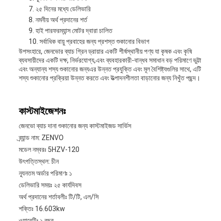
২৫ দিনের মধ্যে ডেলিভারি
নমনীয় অর্থ প্রদানের শর্ত
হাই পারফরম্যান্স মোটর দ্বারা চালিত
সর্বাধিক বায়ু প্রবাহের জন্য প্রশস্ত শুকানোর বিভাগ
উপসংহারে, জেনভোর ব্যাচ গ্রিন ড্রায়ার একটি শীর্ষস্থানীয় পণ্য যা কৃষক এবং কৃষি
ব্যবসায়ীদের একটি দক্ষ, নির্ভরযোগ্য,এবং ব্যবহারকারী-বান্ধব সমাধান বড় পরিমাণে ভুট্টা
এবং অন্যান্য শস্য শুকানোর জন্যএর উন্নত প্রযুক্তি এবং মূল বৈশিষ্ট্যগুলির সাথে, এটি
শস্য শুকানোর প্রক্রিয়া উন্নত করতে এবং উত্পাদনশীলতা বাড়ানোর জন্য নিখুঁত পছন্দ।
কাস্টমাইজেশনঃ
জেনভো ব্যাচ দানা শুকানোর জন্য কাস্টমাইজড সার্ভিস
ব্র্যান্ড নাম: ZENVO
মডেল নম্বরঃ 5HZV-120
উৎপত্তিস্থল: চীন
ন্যূনতম অর্ডার পরিমাণঃ ১
ডেলিভারি সময়ঃ ২৫ কার্যদিবস
অর্থ প্রদানের শর্তাবলীঃ টি/টি, এল/সি
শক্তিঃ 16.603kw
ওয়ারেন্টিঃ ১ বছর