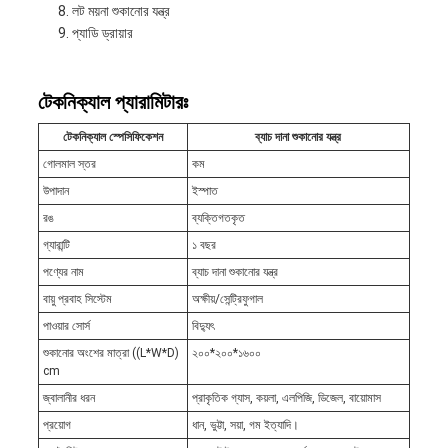
লট ময়না শুকানোর যন্ত্র
প্যাডি ড্রায়ার
টেকনিক্যাল প্যারামিটারঃ
টেকনিক্যাল স্পেসিফিকেশন
ব্যাচ দানা শুকানোর যন্ত্র
গোলমাল স্তর
কম
উপাদান
ইস্পাত
রঙ
ব্যক্তিগতকৃত
গ্যারান্টি
১ বছর
পণ্যের নাম
ব্যাচ দানা শুকানোর যন্ত্র
বায়ু প্রবাহ সিস্টেম
অক্ষীয়/সেন্ট্রিফুগাল
পাওয়ার সোর্স
বিদ্যুৎ
শুকানোর অংশের মাত্রা ((L*W*D)
২০০*২০০*১৬০০
cm
জ্বালানীর ধরন
প্রাকৃতিক গ্যাস, কয়লা, এলপিজি, ডিজেল, বায়োমাস
প্রয়োগ
ধান, ভুট্টা, সয়া, গম ইত্যাদি।