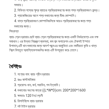
সমবায়।
বিভিন্ন শস্যের ক্ষুদ্র ব্যাচের প্রক্রিয়াকরণের জন্য শস্য প্রক্রিয়াকরণ কেন্দ্র।
প্যাকেজিংয়ের আগে শস্য শুকানোর জন্য বীজ কোম্পানি।
খাদ্য প্রক্রিয়াকরণ কোম্পানিগুলিকে আরও প্রক্রিয়াকরণের জন্য শস্য
শুকানোর জন্য।
সিদ্ধান্ত
ব্যাচ গ্রেন ড্রায়ার ছোট ব্যাচ গ্রেন প্রক্রিয়াকরণের জন্য একটি নির্ভরযোগ্য এবং দক্ষ
সমাধান। এর উন্নত নিয়ন্ত্রণ ব্যবস্থা, কম শব্দ অপারেশন এবং টেকসই ইস্পাত
উপাদান,এটি ধান শুকানোর জন্য আদর্শ পছন্দএর বহুমুখিতা এবং নমনীয়তা কৃষি ও খাদ্য
শিল্পে বিস্তৃত অ্যাপ্লিকেশনগুলির জন্য এটি উপযুক্ত করে তোলে।
বৈশিষ্ট্যঃ
পণ্যের নাম: ব্যাচ গ্রীন ড্রায়ার
রঙঃ কাস্টমাইজড
প্রয়োগঃ ধান, কর্ন, সয়াবিন, গম ইত্যাদি।
শুকানোর অংশের মাত্রা ((L*W*D)cm: 200*200*1600
ক্ষমতাঃ 120 টন/শ্রেণী
রিসাইক্লিং ব্যাচ ড্রায়ার
লট টাইপ ড্রায়ার