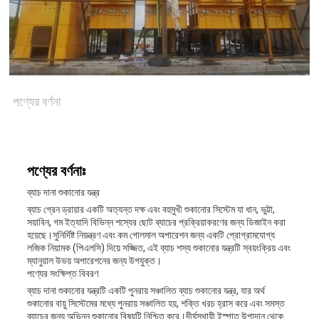
সাইট
ম্যাপ
পণ্যের বর্ণনা
গোপনীয়তা
নীতি
পণ্যের বর্ণনাঃ
ব্যাচ দানা শুকানোর যন্ত্র
ব্যাচ গ্রেন ড্রায়ার একটি অত্যন্ত দক্ষ এবং বহুমুখী শুকানোর সিস্টেম যা ধান, ভুট্টা,
সয়াবিন, গম ইত্যাদি বিভিন্ন শস্যের ছোট ব্যাচের প্রক্রিয়াকরণের জন্য ডিজাইন করা
হয়েছে।সুনির্দিষ্ট নিয়ন্ত্রণ এবং কম গোলমাল অপারেশন জন্য একটি প্রোগ্রামযোগ্য
লজিক নিয়ামক (পিএলসি) দিয়ে সজ্জিত, এই ব্যাচ শস্য শুকানোর যন্ত্রটি স্বয়ংক্রিয় এবং
ম্যানুয়াল উভয় অপারেশনের জন্য উপযুক্ত।
পণ্যের সংক্ষিপ্ত বিবরণ
ব্যাচ দানা শুকানোর যন্ত্রটি একটি পুনরায় সঞ্চালিত ব্যাচ শুকানোর যন্ত্র, যার অর্থ
শুকানোর বায়ু সিস্টেমের মধ্যে পুনরায় সঞ্চালিত হয়, শক্তি খরচ হ্রাস করে এবং সমস্ত
ব্যাচের জন্য অভিন্ন শুকানোর বিষয়টি নিশ্চিত করে।দীর্ঘস্থায়ী ইস্পাত উপাদান থেকে