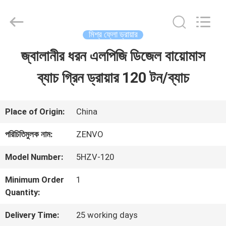
ANHUI
ZENVO
TECHNOLOGY
CO.,
মিশ্র ফ্লো ড্রায়ার
LTD.
All
জ্বালানীর ধরন এলপিজি ডিজেল বায়োমাস
বাড়ি
Rights
Reserved.
ব্যাচ গ্রিন ড্রায়ার 120 টন/ব্যাচ
পণ্য
Place of Origin:
China
আমাদের
পরিচিতিমুলক নাম:
ZENVO
সম্পর্কে
Model Number:
5HZV-120
Minimum Order
1
কারখানা
Quantity:
ভ্রমণ
Delivery Time:
25 working days