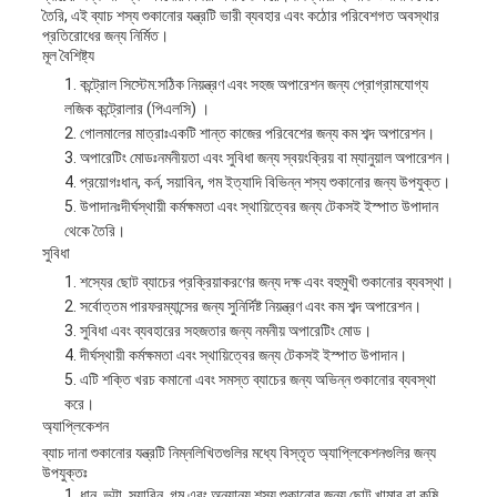
তৈরি, এই ব্যাচ শস্য শুকানোর যন্ত্রটি ভারী ব্যবহার এবং কঠোর পরিবেশগত অবস্থার
প্রতিরোধের জন্য নির্মিত।
মূল বৈশিষ্ট্য
কন্ট্রোল সিস্টেম:
সঠিক নিয়ন্ত্রণ এবং সহজ অপারেশন জন্য প্রোগ্রামযোগ্য
লজিক কন্ট্রোলার (পিএলসি) ।
গোলমালের মাত্রাঃ
একটি শান্ত কাজের পরিবেশের জন্য কম শব্দ অপারেশন।
অপারেটিং মোডঃ
নমনীয়তা এবং সুবিধা জন্য স্বয়ংক্রিয় বা ম্যানুয়াল অপারেশন।
প্রয়োগঃ
ধান, কর্ন, সয়াবিন, গম ইত্যাদি বিভিন্ন শস্য শুকানোর জন্য উপযুক্ত।
উপাদানঃ
দীর্ঘস্থায়ী কর্মক্ষমতা এবং স্থায়িত্বের জন্য টেকসই ইস্পাত উপাদান
থেকে তৈরি।
সুবিধা
শস্যের ছোট ব্যাচের প্রক্রিয়াকরণের জন্য দক্ষ এবং বহুমুখী শুকানোর ব্যবস্থা।
সর্বোত্তম পারফরম্যান্সের জন্য সুনির্দিষ্ট নিয়ন্ত্রণ এবং কম শব্দ অপারেশন।
সুবিধা এবং ব্যবহারের সহজতার জন্য নমনীয় অপারেটিং মোড।
দীর্ঘস্থায়ী কর্মক্ষমতা এবং স্থায়িত্বের জন্য টেকসই ইস্পাত উপাদান।
এটি শক্তি খরচ কমানো এবং সমস্ত ব্যাচের জন্য অভিন্ন শুকানোর ব্যবস্থা
করে।
অ্যাপ্লিকেশন
ব্যাচ দানা শুকানোর যন্ত্রটি নিম্নলিখিতগুলির মধ্যে বিস্তৃত অ্যাপ্লিকেশনগুলির জন্য
উপযুক্তঃ
ধান, ভুট্টা, সয়াবিন, গম এবং অন্যান্য শস্য শুকানোর জন্য ছোট খামার বা কৃষি