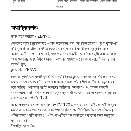
মূল বৈশিষ্ট্য
- ব্যাচ টাইপ ড্রায়ার - ব্যাচ কর্ন ড্রায়ার - ছোট ব্যাচ শস্য
ড্রায়ার
অ্যাপ্লিকেশনঃ
ব্যাচ গ্রিন ড্রায়ার - ZENVO
জেনভোর ব্যাচ গ্রিন ড্রায়ার একটি উচ্চমানের, দক্ষ এবং নির্ভরযোগ্য পণ্য যা কৃষক এবং
কৃষি ব্যবসায়ের চাহিদা মেটাতে ডিজাইন করা হয়েছে।এর উন্নত প্রযুক্তি এবং
ব্যবহারকারী-বান্ধব নকশা, এই শস্য শুকানোর যন্ত্রটি বড় পরিমাণে ভুট্টা এবং অন্যান্য
শস্য শুকানোর জন্য নিখুঁত সমাধান।আপনার শস্য শুকানোর জন্য ব্যাচ গ্রিন ড্রায়ার
আদর্শ পছন্দ.
ব্র্যান্ড নাম: ZENVO
জেনভো কৃষি শিল্পে একটি সুপরিচিত এবং বিশ্বস্ত ব্র্যান্ড। বহু বছরের অভিজ্ঞতা এবং
দক্ষতার সাথে জেনভো চীনের শস্য শুকানোর সরঞ্জামগুলির শীর্ষস্থানীয় প্রস্তুতকারক
হয়ে উঠেছে।গুণমানের প্রতি আমাদের অঙ্গীকার, উদ্ভাবন এবং গ্রাহক সন্তুষ্টি
আমাদেরকে সারা বিশ্বের কৃষক এবং কৃষি ব্যবসায়ীদের জন্য পছন্দের পছন্দ করে তুলেছে।
মডেল নম্বরঃ 5HZV-120
ব্যাচ গ্রেন ড্রায়ার মডেল নম্বর 5HZV-120 এ পাওয়া যায়। এই মডেলটি শস্যের
দক্ষ এবং কার্যকর শুকানোর জন্য সর্বশেষ প্রযুক্তি এবং বৈশিষ্ট্যগুলির সাথে সজ্জিত।
এটির ক্ষমতা প্রতি ব্যাচে ১২০ টন, যা এটিকে বড় আকারের শুকানোর জন্য উপযুক্ত
করে তোলে।
উৎপত্তিস্থল: চীন