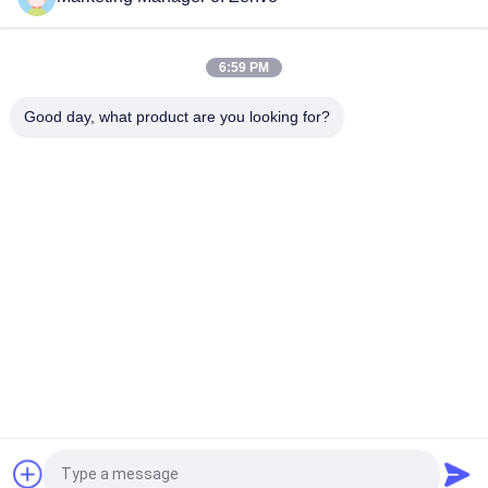
Detector
প্রতিটি ব্যাচ ৩০ টন, অগার এল ছাড়া, সরল অপারেশন ড্রায়ার, কৃষি ড্রায়ার।
6:59 PM
50-Ton Per Batch Recirculating Grain Dryer With Intelligent
Good day, what product are you looking for?
Control System
সব
চাল শস্য ড্রায়ার
ব্যাচ শস্য ড্রায়ার
ছোট শস্য ড্রায়ার
মিশ্র ফ্লো ড্রায়ার
শস্য ড্রায়ার ছড়িয়ে
পোর্টেবল শস্য ড্রায়ার
জৈববস্তুপুঞ্জ ফার্নেস
সিসিডি রঙ সোর্টার
উদ্ধৃতির জন্য আবেদন