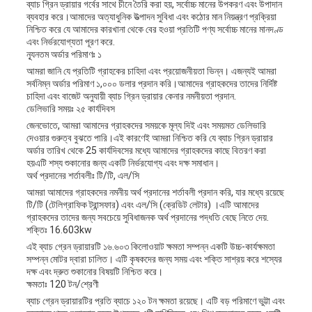
ব্যাচ গ্রিন ড্রায়ার গর্বের সাথে চীনে তৈরি করা হয়, সর্বোচ্চ মানের উপকরণ এবং উপাদান
ব্যবহার করে।আমাদের অত্যাধুনিক উত্পাদন সুবিধা এবং কঠোর মান নিয়ন্ত্রণ প্রক্রিয়া
নিশ্চিত করে যে আমাদের কারখানা থেকে বের হওয়া প্রতিটি পণ্য সর্বোচ্চ মানের মানদণ্ড
এবং নির্ভরযোগ্যতা পূরণ করে.
ন্যূনতম অর্ডার পরিমাণঃ ১
আমরা জানি যে প্রতিটি গ্রাহকের চাহিদা এবং প্রয়োজনীয়তা ভিন্ন। এজন্যই আমরা
সর্বনিম্ন অর্ডার পরিমাণ ১,০০০ ডলার প্রদান করি।আমাদের গ্রাহকদের তাদের নির্দিষ্ট
চাহিদা এবং বাজেট অনুযায়ী ব্যাচ গ্রিন ড্রায়ার কেনার নমনীয়তা প্রদান.
ডেলিভারি সময়ঃ ২৫ কার্যদিবস
জেনভোতে, আমরা আমাদের গ্রাহকদের সময়কে মূল্য দিই এবং সময়মত ডেলিভারি
দেওয়ার গুরুত্ব বুঝতে পারি।এই কারণেই আমরা নিশ্চিত করি যে ব্যাচ গ্রিন ড্রায়ার
অর্ডার তারিখ থেকে 25 কার্যদিবসের মধ্যে আমাদের গ্রাহকদের কাছে বিতরণ করা
হয়এটি শস্য শুকানোর জন্য একটি নির্ভরযোগ্য এবং দক্ষ সমাধান।
অর্থ প্রদানের শর্তাবলীঃ টি/টি, এল/সি
আমরা আমাদের গ্রাহকদের নমনীয় অর্থ প্রদানের শর্তাবলী প্রদান করি, যার মধ্যে রয়েছে
টি/টি (টেলিগ্রাফিক ট্রান্সফার) এবং এল/সি (ক্রেডিট লেটার) ।এটি আমাদের
গ্রাহকদের তাদের জন্য সবচেয়ে সুবিধাজনক অর্থ প্রদানের পদ্ধতি বেছে নিতে দেয়.
শক্তিঃ 16.603kw
এই ব্যাচ গ্রেন ড্রায়ারটি ১৬.৬০৩ কিলোওয়াট ক্ষমতা সম্পন্ন একটি উচ্চ-কার্যক্ষমতা
সম্পন্ন মোটর দ্বারা চালিত। এটি কৃষকদের জন্য সময় এবং শক্তি সাশ্রয় করে শস্যের
দক্ষ এবং দ্রুত শুকানোর বিষয়টি নিশ্চিত করে।
ক্ষমতাঃ 120 টন/শ্রেণী
ব্যাচ গ্রেন ড্রায়ারটির প্রতি ব্যাচে ১২০ টন ক্ষমতা রয়েছে। এটি বড় পরিমাণে ভুট্টা এবং