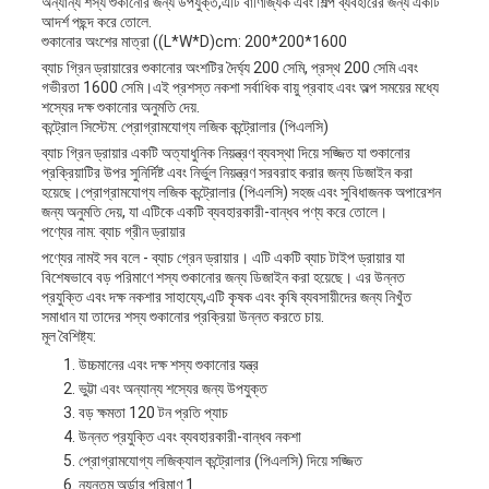
অন্যান্য শস্য শুকানোর জন্য উপযুক্ত,এটি বাণিজ্যিক এবং শিল্প ব্যবহারের জন্য একটি
আদর্শ পছন্দ করে তোলে.
শুকানোর অংশের মাত্রা ((L*W*D)cm: 200*200*1600
ব্যাচ গ্রিন ড্রায়ারের শুকানোর অংশটির দৈর্ঘ্য 200 সেমি, প্রস্থ 200 সেমি এবং
গভীরতা 1600 সেমি।এই প্রশস্ত নকশা সর্বাধিক বায়ু প্রবাহ এবং অল্প সময়ের মধ্যে
শস্যের দক্ষ শুকানোর অনুমতি দেয়.
কন্ট্রোল সিস্টেম: প্রোগ্রামযোগ্য লজিক কন্ট্রোলার (পিএলসি)
ব্যাচ গ্রিন ড্রায়ার একটি অত্যাধুনিক নিয়ন্ত্রণ ব্যবস্থা দিয়ে সজ্জিত যা শুকানোর
প্রক্রিয়াটির উপর সুনির্দিষ্ট এবং নির্ভুল নিয়ন্ত্রণ সরবরাহ করার জন্য ডিজাইন করা
হয়েছে।প্রোগ্রামযোগ্য লজিক কন্ট্রোলার (পিএলসি) সহজ এবং সুবিধাজনক অপারেশন
জন্য অনুমতি দেয়, যা এটিকে একটি ব্যবহারকারী-বান্ধব পণ্য করে তোলে।
পণ্যের নাম: ব্যাচ গ্রীন ড্রায়ার
পণ্যের নামই সব বলে - ব্যাচ গ্রেন ড্রায়ার। এটি একটি ব্যাচ টাইপ ড্রায়ার যা
বিশেষভাবে বড় পরিমাণে শস্য শুকানোর জন্য ডিজাইন করা হয়েছে। এর উন্নত
প্রযুক্তি এবং দক্ষ নকশার সাহায্যে,এটি কৃষক এবং কৃষি ব্যবসায়ীদের জন্য নিখুঁত
সমাধান যা তাদের শস্য শুকানোর প্রক্রিয়া উন্নত করতে চায়.
মূল বৈশিষ্ট্য:
উচ্চমানের এবং দক্ষ শস্য শুকানোর যন্ত্র
ভুট্টা এবং অন্যান্য শস্যের জন্য উপযুক্ত
বড় ক্ষমতা 120 টন প্রতি প্যাচ
উন্নত প্রযুক্তি এবং ব্যবহারকারী-বান্ধব নকশা
প্রোগ্রামযোগ্য লজিক্যাল কন্ট্রোলার (পিএলসি) দিয়ে সজ্জিত
ন্যূনতম অর্ডার পরিমাণ 1