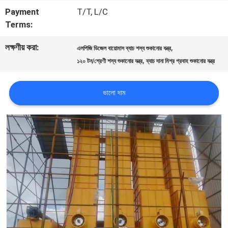
Payment
T/T, L/C
মান
Terms:
নিয়ন্ত্রণ
লক্ষণীয় করা:
,
এলপিজি ডিজেল বায়োমাস ব্যাচ শস্য শুকানোর যন্ত্র
,
১২০ টন/শ্রেণী শস্য শুকানোর যন্ত্র
ব্যাচ দানা মিশ্র প্রবাহ শুকানোর যন্ত্র
যোগাযোগ
ভালো দাম
করুন
খবর
উদ্ধৃতির
জন্য
আবেদন