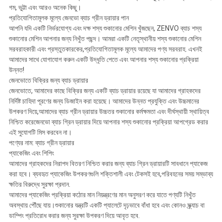
গম, ভুট্টা এবং আরও অনেক কিছু।
প্রতিযোগিতামূলক মূল্যে জেনভো ব্যাচ গ্রীন ড্রায়ার পান
আপনি যদি একটি নির্ভরযোগ্য এবং দক্ষ শস্য শুকানোর মেশিন খুঁজছেন, ZENVO ব্যাচ শস্য
শুকানোর মেশিন আপনার জন্য নিখুঁত পছন্দ। আমরা একটি নেতৃস্থানীয় শস্য শুকানোর মেশিন
সরবরাহকারী এবং প্রস্তুতকারকের,প্রতিযোগিতামূলক মূল্যে আমাদের পণ্য সরবরাহ. এখনই
আমাদের সাথে যোগাযোগ করুন একটি উদ্ধৃতি পেতে এবং আপনার শস্য শুকানোর প্রক্রিয়া
উন্নত!
জেনভোতে বিক্রির জন্য ব্যাচ ড্রায়ার
জেনভোতে, আমাদের কাছে বিক্রির জন্য একটি ব্যাচ ড্রায়ার রয়েছে যা আমাদের গ্রাহকদের
নির্দিষ্ট চাহিদা পূরণের জন্য ডিজাইন করা হয়েছে। আমাদের উন্নত প্রযুক্তি এবং উচ্চমানের
উপকরণ দিয়ে,আমাদের ব্যাচ গ্রীন ড্রায়ার উচ্চতর শুকানোর কর্মক্ষমতা এবং দীর্ঘস্থায়ী স্থায়িত্ব
নিশ্চিত করেজেনভো ব্যাচ গ্রিন ড্রায়ার দিয়ে আপনার শস্য শুকানোর প্রক্রিয়া আপগ্রেড করার
এই সুযোগটি মিস করবেন না।
পণ্যের নাম: ব্যাচ গ্রীন ড্রায়ার
প্যাকেজিং এবং শিপিং
আমাদের গ্রাহকদের নিরাপদ বিতরণ নিশ্চিত করার জন্য ব্যাচ গ্রিন ড্রায়ারটি সাবধানে প্যাকেজ
করা হবে। ব্যবহৃত প্যাকেজিং উপকরণগুলি শক্তিশালী এবং টেকসই হবে,পরিবহনের সময় সম্ভাব্য
ক্ষতির বিরুদ্ধে সুরক্ষা প্রদান.
আমাদের প্যাকেজিং প্রক্রিয়া কঠোর মান নিয়ন্ত্রণের মান অনুসরণ করে যাতে পণ্যটি নিখুঁত
অবস্থায় পৌঁছে যায়।শুকানোর যন্ত্রটি একটি প্যালেটে দৃঢ়ভাবে বাঁধা হবে এবং কোনও স্ক্র্যাচ বা
ডাম্পিং প্রতিরোধ করার জন্য সুরক্ষা উপকরণ দিয়ে আবৃত হবে.