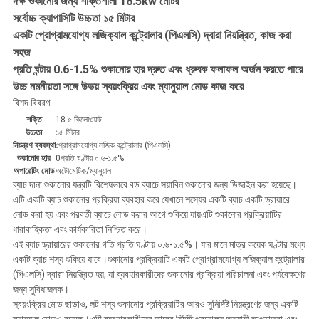
দক্ষ শুকানোর জন্য শক্তিশালী 18.5kw মোটর
সর্বোচ্চ ক্যাপাসিটি উচ্চতা ১৫ মিটার
একটি প্রোগ্রামযোগ্য লজিক্যাল কন্ট্রোলার (পিএলসি) দ্বারা নিয়ন্ত্রিত, কাজ করা
সহজ
প্রতি ঘন্টায় 0.6-1.5% শুকানোর হার দ্রুত এবং ধ্রুবক ফলাফল অর্জন করতে পারে
উচ্চ নমনীয়তা সঙ্গে উভয় স্বয়ংক্রিয় এবং ম্যানুয়াল মোড কাজ করে
বিশদ বিবরণ
শক্তি
18.৫ কিলোওয়াট
উচ্চতা
১৫ মিটার
নিয়ন্ত্রণ ব্যবস্থা
প্রোগ্রামযোগ্য লজিক কন্ট্রোলার (পিএলসি)
শুকানোর হার
0প্রতি ঘণ্টায় ০.৬-১.৫%
অপারেটিং মোড
অটোমেটিক/ম্যানুয়াল
ব্যাচ দানা শুকানোর যন্ত্রটি বিশেষভাবে বড় ব্যাচে সয়াবিন শুকানোর জন্য ডিজাইন করা হয়েছে।
এটি একটি ব্যাচ শুকানোর প্রক্রিয়া ব্যবহার করে যেখানে শস্যের একটি ব্যাচ একটি ড্রায়ারে
লোড করা হয় এবং পরবর্তী ব্যাচে লোড করার আগে শুকিয়ে যায়এটি শুকানোর প্রক্রিয়াটির
ধারাবাহিকতা এবং কার্যকারিতা নিশ্চিত করে।
এই ব্যাচ ড্রায়ারের শুকানোর গতি প্রতি ঘণ্টায় ০.৬-১.৫%। যার মানে মাত্র কয়েক ঘণ্টার মধ্যে
একটি ব্যাচ শস্য শুকিয়ে যাবে।শুকানোর প্রক্রিয়াটি একটি প্রোগ্রামযোগ্য লজিক্যাল কন্ট্রোলার
(পিএলসি) দ্বারা নিয়ন্ত্রিত হয়, যা ব্যবহারকারীদের শুকানোর প্রক্রিয়া পরিচালনা এবং পর্যবেক্ষণের
জন্য সুবিধাজনক।
স্বয়ংক্রিয় মোড ছাড়াও, লট শস্য শুকানোর প্রক্রিয়াটির আরও সুনির্দিষ্ট নিয়ন্ত্রণের জন্য একটি