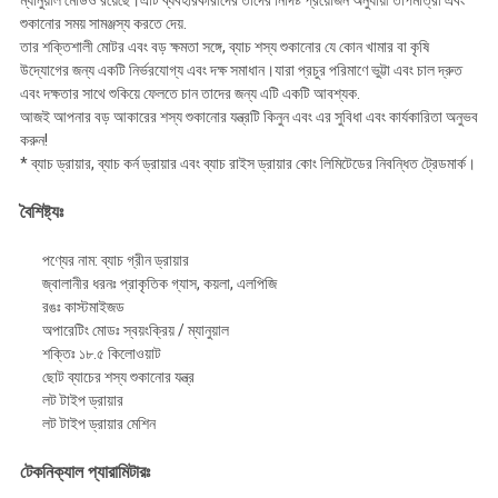
ম্যানুয়াল মোডও রয়েছে।এটি ব্যবহারকারীদের তাদের নির্দিষ্ট প্রয়োজন অনুযায়ী তাপমাত্রা এবং
শুকানোর সময় সামঞ্জস্য করতে দেয়.
তার শক্তিশালী মোটর এবং বড় ক্ষমতা সঙ্গে, ব্যাচ শস্য শুকানোর যে কোন খামার বা কৃষি
উদ্যোগের জন্য একটি নির্ভরযোগ্য এবং দক্ষ সমাধান।যারা প্রচুর পরিমাণে ভুট্টা এবং চাল দ্রুত
এবং দক্ষতার সাথে শুকিয়ে ফেলতে চান তাদের জন্য এটি একটি আবশ্যক.
আজই আপনার বড় আকারের শস্য শুকানোর যন্ত্রটি কিনুন এবং এর সুবিধা এবং কার্যকারিতা অনুভব
করুন!
* ব্যাচ ড্রায়ার, ব্যাচ কর্ন ড্রায়ার এবং ব্যাচ রাইস ড্রায়ার কোং লিমিটেডের নিবন্ধিত ট্রেডমার্ক।
বৈশিষ্ট্যঃ
পণ্যের নাম: ব্যাচ গ্রীন ড্রায়ার
জ্বালানীর ধরনঃ প্রাকৃতিক গ্যাস, কয়লা, এলপিজি
রঙঃ কাস্টমাইজড
অপারেটিং মোডঃ স্বয়ংক্রিয় / ম্যানুয়াল
শক্তিঃ ১৮.৫ কিলোওয়াট
ছোট ব্যাচের শস্য শুকানোর যন্ত্র
লট টাইপ ড্রায়ার
লট টাইপ ড্রায়ার মেশিন
টেকনিক্যাল প্যারামিটারঃ