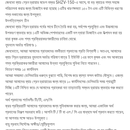
জেনভো ব্যাচ গ্রেন ড্রায়ার মডেল নম্বর 5HZV-150-এ আসে, যা বড় ব্যাচের শস্য সহজে
পরিচালনা করার জন্য ডিজাইন করা হয়েছে।এটির ধারণক্ষমতা ১৫০ টন এবং এটি বিভিন্ন ধরণের
শস্য শুকানোর জন্য উপযুক্ত.
উৎপত্তিস্থল: চীন
জেনভো ব্যাচ গ্রিন ড্রায়ার গর্বের সাথে চীনে তৈরি করা হয়, সর্বশেষ প্রযুক্তি এবং উচ্চমানের
উপকরণ ব্যবহার করে।এটি অভিজ্ঞ পেশাদারদের একটি দল দ্বারা ডিজাইন এবং উত্পাদন করা হয়
যারা কৃষক এবং শস্য প্রক্রিয়াকরণকারীদের চাহিদা বোঝে.
ন্যূনতম অর্ডার পরিমাণঃ ১
জেনভোতে, আমরা আমাদের গ্রাহকদের নমনীয়তা প্রদানের প্রতি বিশ্বাসী। অতএব, আমাদের
ব্যাচ গ্রিন ড্রায়ারের ন্যূনতম অর্ডার পরিমাণ মাত্র 1 ইউনিট।এর ফলে কৃষক এবং সব আকারের
শস্য প্রক্রিয়াকরণকারীরা আমাদের উন্নত প্রযুক্তির সুবিধা নিতে পারবেন।.
বিতরণ সময়ঃ ১৫ কার্যদিবস
আমরা সময়মত ডেলিভারির গুরুত্ব বুঝতে পারি, বিশেষ করে ব্যস্ত ফসল কাটার মৌসুমে। এজন্য
আমরা আমাদের ব্যাচ গ্রেন ড্রায়ারের জন্য মাত্র ১০ কার্যদিবসের ডেলিভারি সময় গ্যারান্টি
দিচ্ছি।এটি নিশ্চিত করে যে আমাদের গ্রাহকরা যত তাড়াতাড়ি সম্ভব ড্রায়ার ব্যবহার শুরু করতে
পারেন.
অর্থ প্রদানের শর্তাবলীঃ টি/টি, এল/সি
ক্রয় প্রক্রিয়াটি আমাদের গ্রাহকদের জন্য সুবিধাজনক করার জন্য, আমরা একাধিক অর্থ
প্রদানের বিকল্প সরবরাহ করি। আপনি টি / টি বা এল / সি এর মাধ্যমে অর্থ প্রদান করতে পারেন,
যা আপনার পক্ষে আরও উপযুক্ত।
বায়ু প্রবাহ সিস্টেমঃ অক্ষীয়/সেন্ট্রিফুগাল