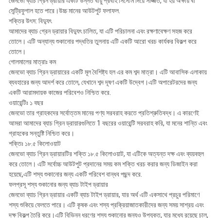
জেনভো ব্যাচ গ্রিন ড্রায়ার একটি উন্নত বায়ু প্রবাহ সিস্টেম দিয়ে সজ্জিত, যা হয় অক্ষীয় বা
সেন্ট্রিফুগাল হতে পারে।উচ্চ মানের আউটপুট ফলাফল.
শক্তির উৎস: বিদ্যুৎ
আমাদের ব্যাচ গ্রেন ড্রায়ার বিদ্যুৎ চালিত, যা এটি পরিচালনা এবং রক্ষণাবেক্ষণ সহজ করে
তোলে। এটি অন্যান্য শুকানোর পদ্ধতির তুলনায় এটি একটি আরো খরচ কার্যকর বিকল্প করে
তোলে।
গোলমালের মাত্রাঃ কম
জেনভো ব্যাচ গ্রিন ড্রায়ারের একটি মূল বৈশিষ্ট্য হল এর কম শব্দ মাত্রা। এটি আবাসিক এলাকায়
ব্যবহারের জন্য আদর্শ করে তোলে, যেখানে শব্দ দূষণ একটি উদ্বেগ।এটি অপারেটরদের জন্য
একটি আরামদায়ক কাজের পরিবেশও নিশ্চিত করে.
ওয়ারেন্টিঃ ১ বছর
জেনভো তার গ্রাহকদের সর্বোত্তম মানের পণ্য সরবরাহ করতে প্রতিশ্রুতিবদ্ধ। এ কারণেই
আমরা আমাদের ব্যাচ গ্রিন ড্রায়ারগুলিতে 1 বছরের ওয়ারেন্টি সরবরাহ করি, যা মনের শান্তি এবং
গ্রাহকের সন্তুষ্টি নিশ্চিত করে।
শক্তিঃ ১৮.৫ কিলোওয়াট
জেনভো ব্যাচ গ্রিন ড্রায়ারটির শক্তি ১৮.৫ কিলোওয়াট, যা এটিকে অত্যন্ত দক্ষ এবং ব্যয়বহুল
করে তোলে। এটি সর্বোচ্চ আউটপুট প্রদানের সময় কম শক্তি খরচ করার জন্য ডিজাইন করা
হয়েছে,এটি শস্য শুকানোর জন্য একটি পরিবেশ বান্ধব পছন্দ করে.
ফলপ্রসূ শস্য শুকানোর জন্য ব্যাচ টাইপ ড্রায়ার
জেনভো ব্যাচ গ্রিন ড্রায়ার একটি ব্যাচ টাইপ ড্রায়ার, যার অর্থ এটি একসাথে প্রচুর পরিমাণে
শস্য শুকিয়ে ফেলতে পারে। এটি কৃষক এবং শস্য প্রক্রিয়াজাতকারীদের জন্য সময় সাশ্রয় এবং
দক্ষ বিকল্প তৈরি করে।এটি বিভিন্ন ধরণের শস্য শুকানোর জন্যও উপযুক্ত, যার মধ্যে রয়েছে চাল,