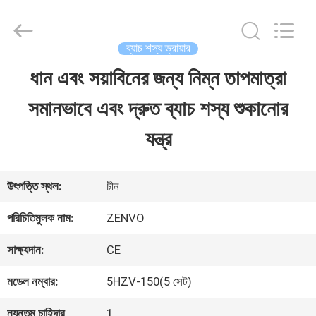
ANHUI
ZENVO
TECHNOLOGY
CO.,
ব্যাচ শস্য ড্রায়ার
LTD.
All
ধান এবং সয়াবিনের জন্য নিম্ন তাপমাত্রা
বাড়ি
Rights
Reserved.
সমানভাবে এবং দ্রুত ব্যাচ শস্য শুকানোর
পণ্য
যন্ত্র
আমাদের
উৎপত্তি স্থল:
চীন
সম্পর্কে
পরিচিতিমুলক নাম:
ZENVO
সাক্ষ্যদান:
CE
কারখানা
মডেল নম্বার:
5HZV-150(5 সেট)
ভ্রমণ
ন্যূনতম চাহিদার
1