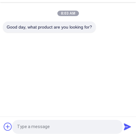
উচ্চ দক্ষতা এবং শক্তি সঞ্চয় সহ প্রতি ঘন্টায় 30 টন শস্য শুকানোর যন্ত্র
8:03 AM
বীজ গম ভুট্টা চাল শস্য শুকানোর যন্ত্র 70 টন / ব্যাচ ক্ষমতা গরম বায়ু তাপমাত্রা 60-130°C
Good day, what product are you looking for?
16.603kw
সব
চাল শস্য ড্রায়ার
ব্যাচ শস্য ড্রায়ার
ছোট শস্য ড্রায়ার
মিশ্র ফ্লো ড্রায়ার
শস্য ড্রায়ার ছড়িয়ে
পোর্টেবল শস্য ড্রায়ার
জৈববস্তুপুঞ্জ ফার্নেস
সিসিডি রঙ সোর্টার
উদ্ধৃতির জন্য আবেদন