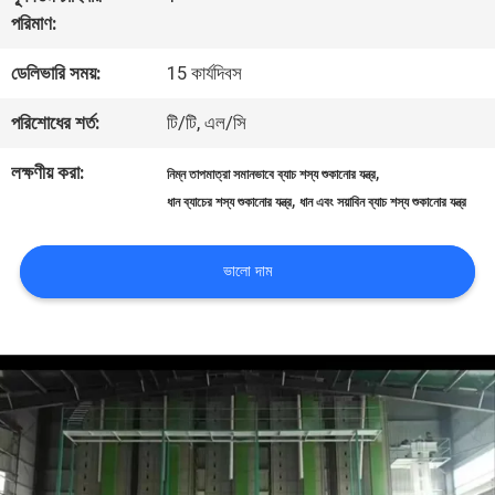
পরিমাণ:
মান
ডেলিভারি সময়:
15 কার্যদিবস
নিয়ন্ত্রণ
পরিশোধের শর্ত:
টি/টি, এল/সি
যোগাযোগ
লক্ষণীয় করা:
,
নিম্ন তাপমাত্রা সমানভাবে ব্যাচ শস্য শুকানোর যন্ত্র
,
ধান ব্যাচের শস্য শুকানোর যন্ত্র
ধান এবং সয়াবিন ব্যাচ শস্য শুকানোর যন্ত্র
করুন
ভালো দাম
খবর
উদ্ধৃতির
জন্য
আবেদন