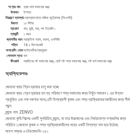
পণ্যের নাম
ব্যাচ দানা শুকানোর যন্ত্র
উপাদান
ইস্পাত
নিয়ন্ত্রণ ব্যবস্থা
প্রোগ্রামযোগ্য লজিক কন্ট্রোলার (পিএলসি)
উচ্চতা
১৫ মিটার
প্রয়োগ
ধান, ভুট্টা, সয়া, গম ইত্যাদি।
গ্যারান্টি
১ বছর
জ্বালানীর ধরন
প্রাকৃতিক গ্যাস, কয়লা, এলপিজি
শক্তি
18.৫ কিলোওয়াট
অপারেটিং মোড
অটোমেটিক/ম্যানুয়াল
গোলমাল স্তর
কম
কীওয়ার্ড
সয়াবিনের লট শুকানোর যন্ত্র, ছোট লট শস্য শুকানোর যন্ত্র, লট কর্ন শুকানোর যন্ত্র
অ্যাপ্লিকেশনঃ
জেনভো ব্যাচ গ্রিন ড্রায়ার চালু করা হচ্ছে
জেনভো ব্যাচ গ্রেন ড্রায়ার হল বড় পরিমাণে শস্য শুকানোর জন্য নিখুঁত সমাধান। এর উন্নত
প্রযুক্তি এবং দক্ষ নকশার সাথে,এটি বিশ্বব্যাপী কৃষক এবং শস্য প্রক্রিয়াকরণকারীদের জন্য শীর্ষ
পছন্দ.
ব্র্যান্ড নাম: ZENVO
জেনভো কৃষি শিল্পের একটি সুপরিচিত ব্র্যান্ড, যা তার উচ্চমানের এবং নির্ভরযোগ্য পণ্যগুলির জন্য
পরিচিত।জেনভো কৃষক ও শস্য প্রক্রিয়াকারীদের মধ্যে একটি বিশ্বস্ত নাম হয়ে উঠেছে.
মডেল নম্বরঃ ৫এইচজেডভি-১৫০