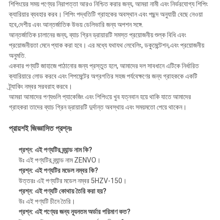
শিপিংয়ের সময় পণ্যের নিরাপত্তা আরও নিশ্চিত করার জন্য, আমরা নামী এবং নির্ভরযোগ্য শিপিং
ক্যারিয়ার ব্যবহার করব। শিপিং পদ্ধতিটি গ্রাহকের অবস্থান এবং পছন্দ অনুযায়ী বেছে নেওয়া
হবে,দেশীয় এবং আন্তর্জাতিক উভয় ডেলিভারি জন্য অপশন সঙ্গে.
আন্তর্জাতিক চালানের জন্য, ব্যাচ গ্রিন ড্রায়ারটি সমস্ত প্রয়োজনীয় শুল্ক বিধি এবং
প্রয়োজনীয়তা মেনে প্যাক করা হবে। এর মধ্যে যথাযথ লেবেলিং, ডকুমেন্টেশন,এবং প্রয়োজনীয়
অনুমতি.
একবার পণ্যটি জাহাজে পাঠানোর জন্য প্রস্তুত হলে, আমাদের দল সাবধানে এটিকে নির্ধারিত
ক্যারিয়ারে লোড করবে এবং শিপমেন্টের অগ্রগতির সহজ পর্যবেক্ষণের জন্য গ্রাহককে একটি
ট্র্যাকিং নম্বর সরবরাহ করবে।
আমরা আমাদের পণ্যগুলি প্যাকেজিং এবং শিপিংয়ে খুব যত্নবান হয়ে থাকি যাতে আমাদের
গ্রাহকরা তাদের ব্যাচ গ্রিন ড্রায়ারটি দুর্দান্ত অবস্থায় এবং সময়মতো পেয়ে থাকেন।
প্রায়শই জিজ্ঞাসিত প্রশ্নঃ
প্রশ্ন: এই পণ্যটির ব্র্যান্ড নাম কি?
উঃ এই পণ্যটির ব্র্যান্ড নাম ZENVO।
প্রশ্ন: এই পণ্যটির মডেল নম্বর কি?
উত্তরঃ এই পণ্যটির মডেল নম্বর 5HZV-150।
প্রশ্ন: এই পণ্যটি কোথায় তৈরি করা হয়?
উঃ এই পণ্যটি চীনে তৈরি।
প্রশ্ন: এই পণ্যের জন্য ন্যূনতম অর্ডার পরিমাণ কত?