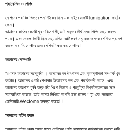
প্যাকেজিং ও শিপিং
মেশিনের প্যাকিং ভিতরে প্লাস্টিকের ফিল্ম এবং বাইরে একটি fumigation কাঠের
কেস।
আমাদের কাঠের কেসটি খুব শক্তিশালী, এটি সমুদ্রে দীর্ঘ সময় শিপিং সহ্য করতে
পারে। এবং সংরক্ষণকারী ফিল্ম সহ মেশিন, এটি লবণ সমুদ্রের জলকে মেশিনে প্রবেশ
করতে বাধা দিতে পারে এবং মেশিনটি ক্ষয় করতে পারে।
আমাদের কোম্পানি
"গুণমান আমাদের সংস্কৃতি"। আমাদের বস উৎপাদন এবং ব্যবস্থাপনা সম্পর্কে খুব
কঠোর। আমাদের একটি পেশাদার ডিজাইনার দল এবং প্রকৌশলী আছে।এবং
আমাদের কারখানা কৃষি যন্ত্রপাতি শিল্পে বিজ্ঞান ও প্রযুক্তি বিশ্ববিদ্যালয়ের সঙ্গে
সহযোগিতা করেছে. তাই আমরা নিশ্চিত আপনি উচ্চ মানের পণ্য এবং সময়মত
ডেলিভারি.Weclome তদন্ত করতে!!!
আমাদের পার্টস গুদাম
আমাদের পার্টস গুদাম আছে যাতে মেশিনের পার্টস সময়মতো কাস্টমাইজ করতে পারি