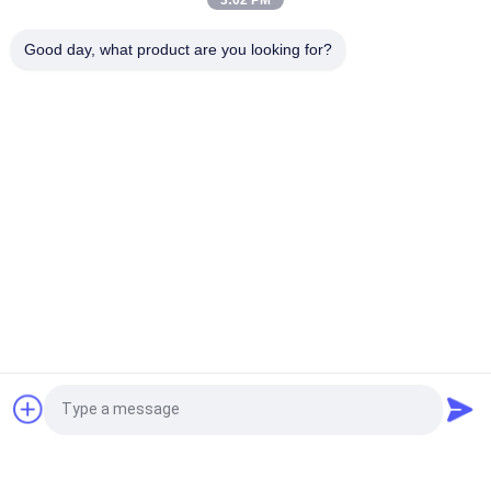
3:02 PM
বীজ গম ভুট্টা চাল শস্য শুকানোর যন্ত্র 70 টন / ব্যাচ ক্ষমতা গরম বায়ু তাপমাত্রা 60-130°C
Good day, what product are you looking for?
16.603kw
সব
চাল শস্য ড্রায়ার
ব্যাচ শস্য ড্রায়ার
ছোট শস্য ড্রায়ার
মিশ্র ফ্লো ড্রায়ার
শস্য ড্রায়ার ছড়িয়ে
পোর্টেবল শস্য ড্রায়ার
জৈববস্তুপুঞ্জ ফার্নেস
সিসিডি রঙ সোর্টার
উদ্ধৃতির জন্য আবেদন