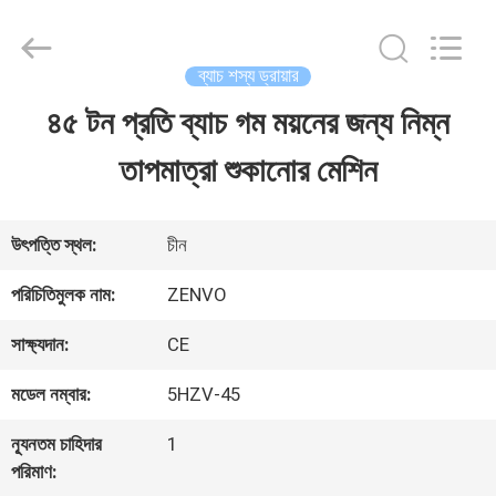
ANHUI
ZENVO
TECHNOLOGY
CO.,
ব্যাচ শস্য ড্রায়ার
LTD.
All
৪৫ টন প্রতি ব্যাচ গম ময়নের জন্য নিম্ন
বাড়ি
Rights
Reserved.
তাপমাত্রা শুকানোর মেশিন
পণ্য
উৎপত্তি স্থল:
চীন
আমাদের
পরিচিতিমুলক নাম:
ZENVO
সম্পর্কে
সাক্ষ্যদান:
CE
মডেল নম্বার:
5HZV-45
কারখানা
ন্যূনতম চাহিদার
1
ভ্রমণ
পরিমাণ: