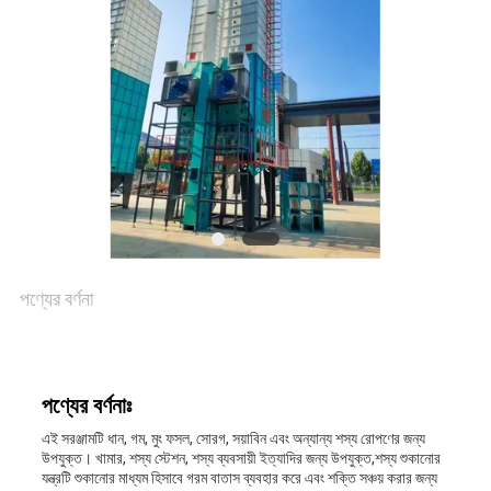
সাইট
ম্যাপ
গোপনীয়তা
নীতি
পণ্যের বর্ণনা
পণ্যের বর্ণনাঃ
এই সরঞ্জামটি ধান, গম, মুং ফসল, সোরগ, সয়াবিন এবং অন্যান্য শস্য রোপণের জন্য
উপযুক্ত। খামার, শস্য স্টেশন, শস্য ব্যবসায়ী ইত্যাদির জন্য উপযুক্ত,শস্য শুকানোর
যন্ত্রটি শুকানোর মাধ্যম হিসাবে গরম বাতাস ব্যবহার করে এবং শক্তি সঞ্চয় করার জন্য