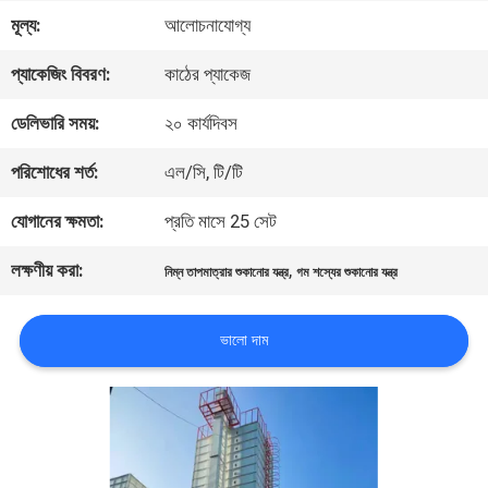
মূল্য:
আলোচনাযোগ্য
মান
প্যাকেজিং বিবরণ:
কাঠের প্যাকেজ
নিয়ন্ত্রণ
ডেলিভারি সময়:
২০ কার্যদিবস
যোগাযোগ
পরিশোধের শর্ত:
এল/সি, টি/টি
করুন
যোগানের ক্ষমতা:
প্রতি মাসে 25 সেট
লক্ষণীয় করা:
,
নিম্ন তাপমাত্রার শুকানোর যন্ত্র
গম শস্যের শুকানোর যন্ত্র
খবর
ভালো দাম
উদ্ধৃতির
জন্য
আবেদন