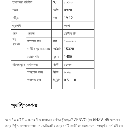
তাপমাত্রা পরিসীমা
°C
৫০-১২০
ওজন
কেজি
8920
শক্তি
kw
19.12
জ্বালানী
কয়লা
গরম
প্রকার
সেন্ট্রিফুগাল
বায়ু
বাতাসের চাপ
বাবা
১১৯৬-৭০৬
ব্লাভার
সর্বাধিক প্রবাহের হার
m3/h
15320
ঘোরান গতি
rpm
1450
পারফরম্যান্স
লোড সময়
মিনিট
৫৫-৬০
আনলোড সময়
মিনিট
৬০-৬৫
শুকানোর হার
%/ঘন্টা
0.5~1.0
অ্যাপ্লিকেশনঃ
আপনি একটি উচ্চ মানের বীজ শুকানোর মেশিন খুঁজছেন? ZENVO ¢s 5HZV-45 আপনার
জন্য নিখুঁত সমাধান.সাধারণত ডেলিভারির জন্য ১০টি কার্যদিবস সময় লাগে- পেমেন্টের শর্তাবলী হল