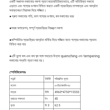
একটি সঞ্চালন শুকানোর নকশা গ্রহণ করেঅতিরিক্তভাবে, এটি অতিরিক্ত শুকনো
এড়াতে এবং শস্যের গুণমান নিশ্চিত করতে একটি স্বয়ংক্রিয় তাপমাত্রা এবং আর্দ্রতা
সনাক্তকরণ নিয়ামক দিয়ে সজ্জিত।
● দ্রুত শুকানোর গতি, ভাল শস্যের গুণমান, কম শুকানোর খরচ
●সহজ অপারেশন, সম্পূর্ণ স্বয়ংক্রিয় নিয়ন্ত্রণ নকশা
●কম্পিউটার স্বয়ংক্রিয় আর্দ্রতা মনিটর দিয়ে সজ্জিত যাতে শস্যের শুকানোর প্রভাব
নিশ্চিত করা যায়
●এটি ধুলো কম এবং কম শব্দ সঙ্গে সবচেয়ে উন্নত quenching এবং tempering
শুকানোর পদ্ধতি গ্রহণ করা হয়।
স্পেসিফিকেশনঃ
পয়েন্ট
ইউনিট
পরিকল্পিত মূল্য
মডেল
৫এইচজেডভি-৪৫
মাত্রা
মিমি
4960*4750*15550
ব্যাচের সক্ষমতা
টন
45
মূল্য
মি 3
62.5