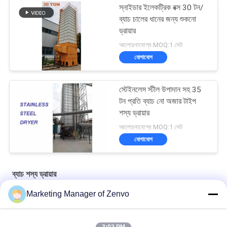
স্নাইডার ইলেকট্রিক বক্স 30 টন/
ব্যাচ চালের ধানের জন্য শুকনো
ড্রায়ার
আলোচনাযোগ্য MOQ:1 সেট
যোগাযোগ
স্টেইনলেস স্টীল উপাদান সহ 35
টন প্রতি ব্যাচ নো অজার টাইপ
শস্য ড্রায়ার
আলোচনাযোগ্য MOQ:1 সেট
যোগাযোগ
ব্যাচ শস্য ড্রায়ার
Marketing Manager of Zenvo
Grain Drying System with 90-Ton Daily Capacity
উচ্চ দক্ষতা এবং শক্তি সঞ্চয় সহ প্রতি ঘন্টায় 30 টন শস্য শুকানোর যন্ত্র