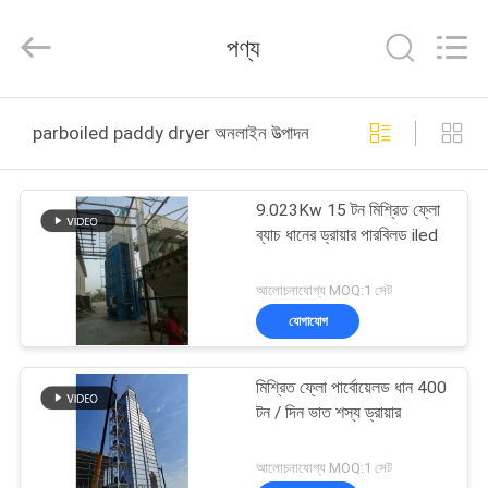
ANHUI
ZENVO
TECHNOLOGY
পণ্য
CO.,
LTD.
All
Rights
Reserved.
বাড়ি
parboiled paddy dryer অনলাইন উত্পাদন
পণ্য
9.023Kw 15 টন মিশ্রিত ফ্লো
ব্যাচ ধানের ড্রায়ার পারবিলড iled
আমাদের
সম্পর্কে
আলোচনাযোগ্য MOQ:1 সেট
যোগাযোগ
কারখানা
মিশ্রিত ফ্লো পার্বোয়েলড ধান 400
ভ্রমণ
টন / দিন ভাত শস্য ড্রায়ার
মান
আলোচনাযোগ্য MOQ:1 সেট