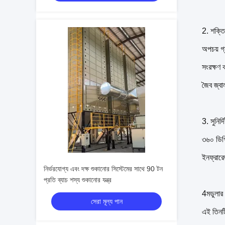
2. শক্তি
অপচয় গ্
সংরক্ষণ ক
জৈব জ্বা
3. সুনির্
৩৬০ ডিগ্
ইনফ্রারে
নির্ভরযোগ্য এবং দক্ষ শুকানোর সিস্টেমের সাথে 90 টন
প্রতি ব্যাচ শস্য শুকানোর যন্ত্র
4মডুলার 
সেরা মূল্য পান
এই তিনটি