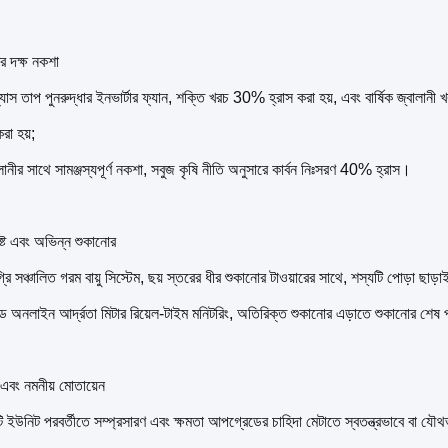
র দক্ষ নকশা
যাস তাপ পুনরুদ্ধার ইনভার্টার ফ্যান, শক্তি খরচ 30% হ্রাস করা হয়, এবং বার্ষিক জ্বালান
রা হয়;
লানীর সাথে সামঞ্জস্যপূর্ণ নকশা, সবুজ কৃষি নীতি অনুসারে কার্বন নিঃসরণ 40% হ্রাস।
দিষ্ট এবং অভিন্ন শুকানোর
রি সঞ্চালিত গরম বায়ু সিস্টেম, ছয় স্তরের ধীর শুকানোর টাওয়ারের সাথে, শস্যটি পোড়া ছাড়
ড অনলাইন আর্দ্রতা মিটার রিয়েল-টাইম মনিটরিং, অতিরিক্ত শুকানোর এড়াতে শুকানোর শেষ পয়ে
এবং নমনীয় মোতায়েন
 ইউনিট পরবর্তীতে সম্প্রসারণ এবং ক্ষমতা আপগ্রেডের চাহিদা মেটাতে স্বতন্ত্রভাবে বা য