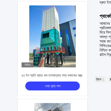
দ্রুত ইন
প্যাকে
আমাদের চ
প্রতিরক্
দিয়ে সিল
সমস্ত প্
সহজ কর
শিপিংয়ে
নিশ্চিত 
রাইস গ্র
ভিডিও
৪৫ টন প্রতি ব্যাচে কম তাপমাত্রায় শস্য শুকানোর যন্ত্র
ট্যাগ：
চ
সেরা মূল্য পান