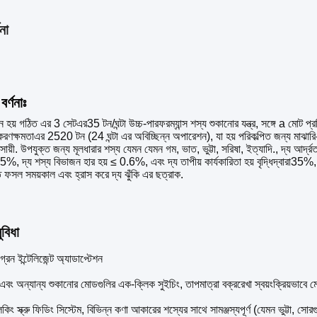
না
বর্ণনাঃ
ন
হয়
গঠিত
এর
3
সেট
এর
35
টন
/
ঘন্টা
উচ্চ
-
পারফরম্যান্স
শস্য
শুকানোর যন্ত্র
,
সঙ্গে
a
মোট
প্র
াকরণ
ক্ষমতা
এর
2520
টন
(
24
ঘন্টা
এর
অবিচ্ছিন্ন
অপারেশন
),
যা
হয়
পরিকল্পিত
জন্য
মাঝারি
সায়ী
.
উপযুক্ত
জন্য
মূলধারার
শস্য
যেমন
যেমন
গম
,
ভাত
,
ভুট্টা
,
সরিষা
,
ইত্যাদি
.,
দ্য
আর্দ্র
5
%,
দ্য
শস্য
বিভাজন
হার
হয়
≤
0
.
6
%,
এবং
দ্য
তাপীয়
কার্যকারিতা
হয়
বৃদ্ধি
দ্বারা
35
%,
ত
ফসল
সময়কাল
এবং
হ্রাস করে
দ্য
ঝুঁকি
এর
ছত্রাক
.
ুবিধা
-গ্রেন ইন্টেলিজেন্ট অ্যাডাপ্টেশন
এবং অন্যান্য শুকানোর মোডগুলির এক-ক্লিক সুইচিং, তাপমাত্রা বক্ররেখা স্বয়ংক্রিয়ভাবে ম
ব্লকিং স্ক্রু ফিডিং সিস্টেম, বিভিন্ন কণা আকারের শস্যের সাথে সামঞ্জস্যপূর্ণ (যেমন ভুট্টা, সোর