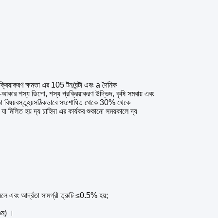
ক্রিয়াকরণ
ক্ষমতা
এর
105
টন
/
ঘন্টা
এবং
a
দৈনিক
-
আকার
শস্য
ডিপো
,
শস্য
প্রক্রিয়াকরণ
উদ্ভিদ
,
কৃষি
সমবায়
এবং
তা
বিষয়বস্তু
হয়
সঠিকভাবে
সংশোধিত
থেকে
30
%
থেকে
যা
মিলিত হয়
দ্য
চাহিদা
এর
কার্যকর
শুকানো
সময়কালে
দ্য
েলে এবং আর্দ্রতা সামগ্রী ত্রুটি ≤0.5% হয়;
গুম) ।