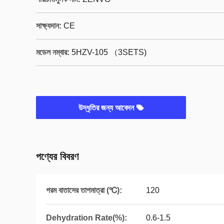
সাক্ষ্যদান:
CE
মডেল নম্বার:
5HZV-105 （3SETS)
উদ্ধৃতির জন্য আবেদন
পণ্যের বিবরণ
গরম বাতাসের তাপমাত্রা (℃):
120
Dehydration Rate(%):
0.6-1.5