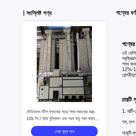
পণ্যের বর্ণ
সংশ্লিষ্ট পণ্য
পণ্যের 
এই
মেশি
প্রক্রিয়
শস্য
ব্যব
12
%-
1
কেন্দ্রীভূ
চারটি স
1. মাল্টি
স্টেইনলেস স্টীল শুকানোর স্তর শস্য শুকানোর যন্ত্র
105 টন / ব্যাচ বুদ্ধিমান এবং গরম বায়ু গরম করার
গম, চাল 
পদ্ধতি
সেরা মূল্য পান
অ্যান্টি-