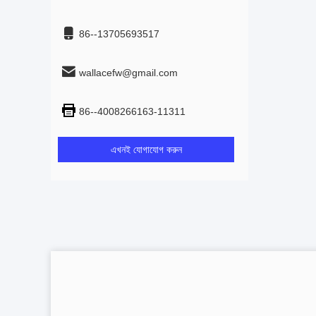
86--13705693517
wallacefw@gmail.com
86--4008266163-11311
এখনই যোগাযোগ করুন