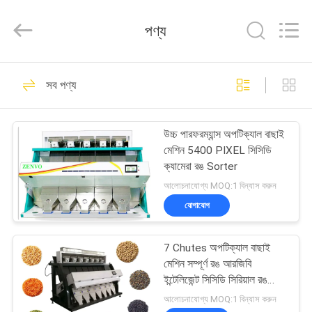
ANHUI
ZENVO
TECHNOLOGY
পণ্য
CO.,
LTD.
All
Rights
Reserved.
বাড়ি
51
সব পণ্য
চাল শস্য ড্রায়ার
পণ্য
উচ্চ পারফরম্যান্স অপটিক্যাল বাছাই
মেশিন 5400 PIXEL সিসিডি
আমাদের
ক্যামেরা রঙ Sorter
সম্পর্কে
আলোচনাযোগ্য MOQ:1 বিন্যাস করুন
যোগাযোগ
56
কারখানা
7 Chutes অপটিক্যাল বাছাই
ভ্রমণ
ব্যাচ শস্য ড্রায়ার
মেশিন সম্পূর্ণ রঙ আরজিবি
ইন্টেলিজেন্ট সিসিডি সিরিয়াল রঙ
Sorter
মান
আলোচনাযোগ্য MOQ:1 বিন্যাস করুন