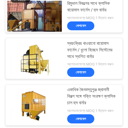
রিমুভাল বিকল্পের সাথে ক্লাসিক
বায়োমাস ফার্নেস / হুস বার্নার
41
আলোচনাযোগ্য MOQ:1 বিন্যাস করুন
যোগাযোগ
জৈববস্তুপুঞ্জ ফার্নেস
স্বয়ংক্রিয় খাওয়ানো বায়োমাস
ফার্নেস / ধুলো বিচ্ছেদ সিস্টেমের
সাথে স্থগিত বার্নার
আলোচনাযোগ্য MOQ:1 বিন্যাস করুন
যোগাযোগ
70
একাধিক জৈববস্তুপুঞ্জ জ্বালানী
সিসিডি রঙ সোর্টার
বিকল্প সঙ্গে শক্তি সংরক্ষণ ক্লাসিক
চাল হুস বার্নার
আলোচনাযোগ্য MOQ:1 বিন্যাস করুন
যোগাযোগ