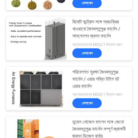
যোগাযোগ
নিয়ন্ত্রণ
রিমোট কন্ট্রোল সঙ্গে স্বয়ংক্রিয়
যোগাযোগ
21
খাওয়ানো জৈববস্তুপুঞ্জ ফার্নেস /
করুন
সাসপেনশন জ্বলন ফার্নেস
ছোট শস্য ড্রায়ার
আলোচনাযোগ্য MOQ:1 বিন্যাস করুন
যোগাযোগ
খবর
পরিবেশগত সুরক্ষা জৈববস্তুপুঞ্জ
উদ্ধৃতির
ফার্নেস / এয়ার শক্তি টাইপ হট
জন্য
এয়ার ফার্নেস
34
আলোচনাযোগ্য MOQ:1 বিন্যাস করুন
আবেদন
যোগাযোগ
মিশ্র ফ্লো ড্রায়ার
সাইট
ডুয়েল নোজেল ফাংশন সঙ্গে জেনো
ম্যাপ
জৈববস্তুপুঞ্জ ফার্নেস সম্পূর্ণ জ্বালানী
জ্বলন ডিজেল বার্নার