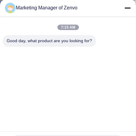
নিয়ন্ত্রণ
Marketing Manager of Zenvo
যোগাযোগ
7:15 AM
করুন
Good day, what product are you looking for?
খবর
উদ্ধৃতির
জন্য
আবেদন
সাইট
ম্যাপ
স্নাইডার ইলেকট্রিক বক্স 30 টন/ব্যাচ চালের ধানের জন্য শুকনো ড্রায়ার