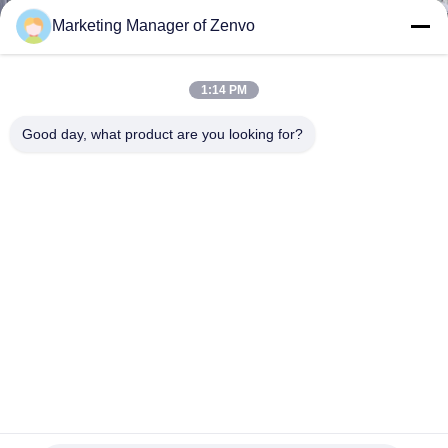
নিয়ন্ত্রণ
Marketing Manager of Zenvo
যোগাযোগ
1:14 PM
করুন
Good day, what product are you looking for?
খবর
উদ্ধৃতির
জন্য
আবেদন
সাইট
ম্যাপ
চালের ধান T০ টন/ ব্যাচ অনলাইন আর্দ্রতা মিটারের সাথে শুকনো ড্রায়ার