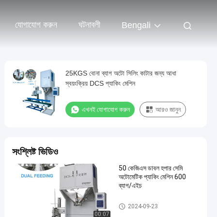
যোগাযোগ করুন
ঘটনাবলী
Bengali
25KGS বোনা ব্যাগ অটো সিলিং কাটার জন্য আধা
স্বয়ংক্রিয় DCS প্যাকিং মেশিন
এখনই যোগাযোগ করুন
আরও জানুন
সংশ্লিষ্ট ভিডিও
50 কেজিএস ডাবল হপার সেমি
অটোমেটিক প্যাকিং মেশিন 600
ব্যাগ/এইচ
খাদ্য প্যাকেজিং মেশিন
2024-09-23
00:07