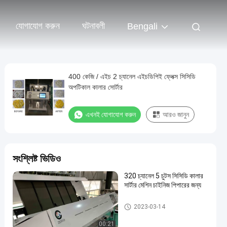
যোগাযোগ করুন
ঘটনাবলী
Bengali
400 কেজি / এইচ 2 চ্যানেল এইচডিপিই ফ্লেক্স সিসিডি
অপটিকাল কালার সোর্টার
এখনই যোগাযোগ করুন
আরও জানুন
সংশ্লিষ্ট ভিডিও
320 চ্যানেল 5 চুটস সিসিডি কালার
সার্টার মেশিন চাইনিজ পিপারের জন্য
অপটিক্যাল বাছাই মেশিন
2023-03-14
00:21