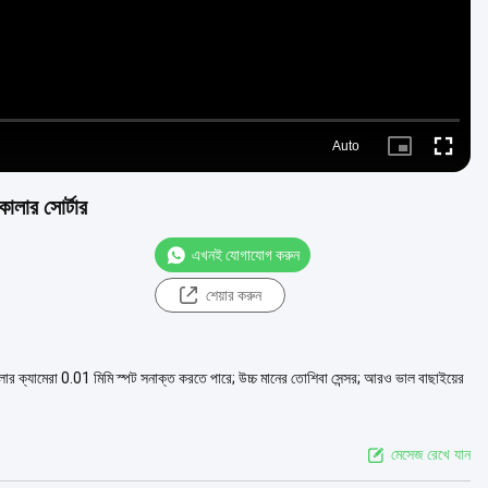
Auto
Picture-
Fullscre
in-
Picture
ালার সোর্টার
এখনই যোগাযোগ করুন
শেয়ার করুন
 কালার ক্যামেরা 0.01 মিমি স্পট সনাক্ত করতে পারে; উচ্চ মানের তোশিবা সেন্সর; আরও ভাল বাছাইয়ের
মেসেজ রেখে যান