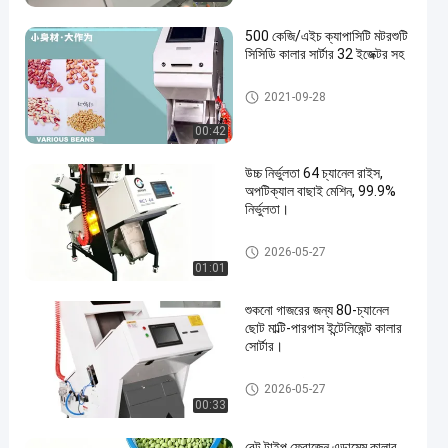
500 কেজি/এইচ ক্যাপাসিটি মটরশুটি
সিসিডি কালার সার্টার 32 ইজেক্টর সহ
অপটিক্যাল বাছাই মেশিন
2021-09-28
00:42
en
উচ্চ নির্ভুলতা 64 চ্যানেল রাইস,
অপটিক্যাল বাছাই মেশিন, 99.9%
নির্ভুলতা।
সিসিডি রঙ সোর্টার
2026-05-27
01:01
শুকনো গাজরের জন্য 80-চ্যানেল
ছোট মাল্টি-পারপাস ইন্টেলিজেন্ট কালার
সোর্টার।
সিসিডি রঙ সোর্টার
2026-05-27
00:33
বেল্ট টাইপ ফ্রোজেন এডামেম কালার