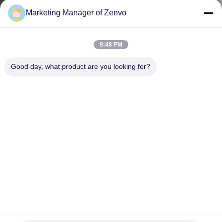
নিয়ন্ত্রণ
Marketing Manager of Zenvo
যোগাযোগ
9:48 PM
করুন
Good day, what product are you looking for?
খবর
উদ্ধৃতির
জন্য
আবেদন
সাইট
ম্যাপ
500 কেজি/এইচ ক্যাপাসিটি মটরশুটি সিসিডি কালার সার্টার 32 ইজেক্টর সহ