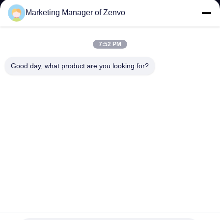
নিয়ন্ত্রণ
Marketing Manager of Zenvo
যোগাযোগ
7:52 PM
করুন
Good day, what product are you looking for?
খবর
উদ্ধৃতির
জন্য
আবেদন
সাইট
ম্যাপ
32-চ্যানেল ছোট বুদ্ধিমান কফি বিন রঙ sorter